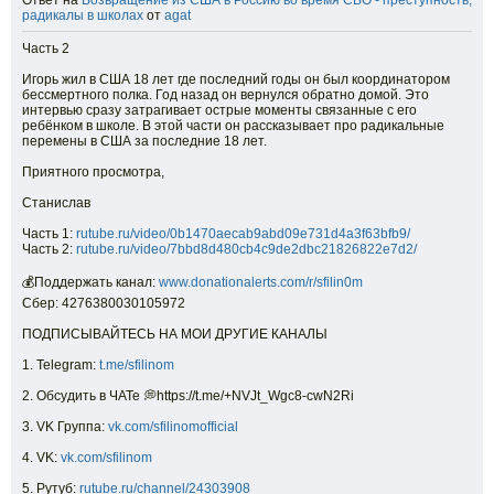
Ответ на
Возвращение из США в Россию во время СВО - преступность,
радикалы в школах
от
agat
Часть 2
Игорь жил в США 18 лет где последний годы он был координатором
бессмертного полка. Год назад он вернулся обратно домой. Это
интервью сразу затрагивает острые моменты связанные с его
ребёнком в школе. В этой части он рассказывает про радикальные
перемены в США за последние 18 лет.
Приятного просмотра,
Станислав
Часть 1:
rutube.ru/video/0b1470aecab9abd09e731d4a3f63bfb9/
Часть 2:
rutube.ru/video/7bbd8d480cb4c9de2dbc21826822e7d2/
💰Поддержать канал:
www.donationalerts.com/r/sfilin0m
Сбер: 4276380030105972
ПОДПИСЫВАЙТЕСЬ НА МОИ ДРУГИЕ КАНАЛЫ
1. Telegram:
t.me/sfilinom
2. Обсудить в ЧАТе 💭https://t.me/+NVJt_Wgc8-cwN2Ri
3. VK Группа:
vk.com/sfilinomofficial
4. VK:
vk.com/sfilinom
5. Рутуб:
rutube.ru/channel/24303908