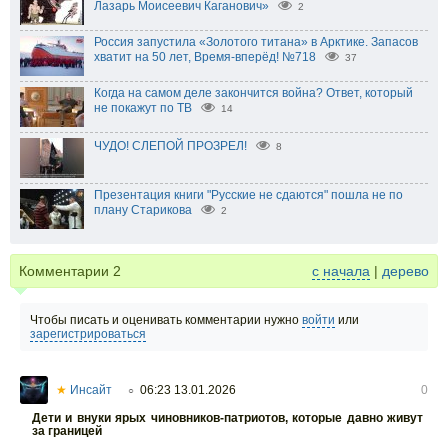
Лазарь Моисеевич Каганович»
2
Россия запустила «Золотого титана» в Арктике. Запасов
хватит на 50 лет, Время-вперёд! №718
37
Когда на самом деле закончится война? Ответ, который
не покажут по ТВ
14
ЧУДО! СЛЕПОЙ ПРОЗРЕЛ!
8
Презентация книги "Русские не сдаются" пошла не по
плану Старикова
2
Комментарии
2
с начала
|
дерево
Чтобы писать и оценивать комментарии нужно
войти
или
зарегистрироваться
★
Инсайт
06:23 13.01.2026
0
○
Дети и внуки ярых чиновников-патриотов, которые давно живут
за границей