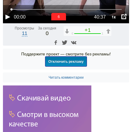
1x
00:00
40:37
6
Просмотры
За сегодня
+1
11
0
0
1
Поддержите проект — смотрите без рекламы!
Отключить рекламу
Читать комментарии