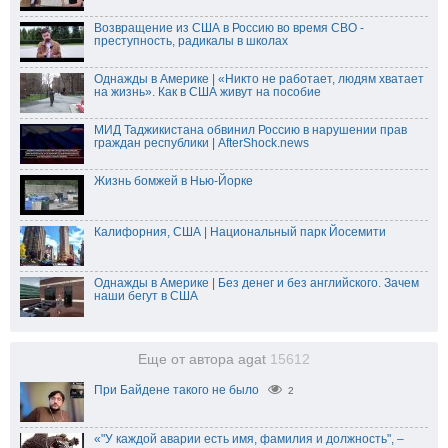
Возвращение из США в Россию во время СВО -
преступность, радикалы в школах
Однажды в Америке | «Никто не работает, людям хватает
на жизнь». Как в США живут на пособие
МИД Таджикистана обвинил Россию в нарушении прав
граждан республики | AfterShock.news
Жизнь бомжей в Нью-Йорке
Калифорния, США | Национальный парк Йосемити
Однажды в Америке | Без денег и без английского. Зачем
наши бегут в США
Еще от автора agat
15612
При Байдене такого не было
2
«"У каждой аварии есть имя, фамилия и должность", –