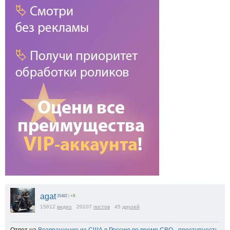
agat
25482
|
+9
15612
видео
20107
постов
45
друзей