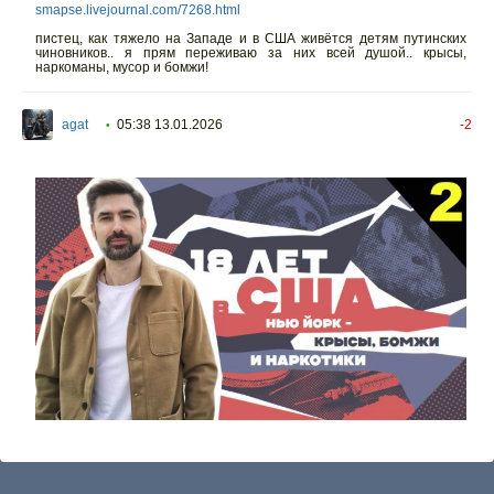
smapse.livejournal.com/7268.html
пистец, как тяжело на Западе и в США живётся детям путинских
чиновников.. я прям переживаю за них всей душой.. крысы,
наркоманы, мусор и бомжи!
agat
05:38 13.01.2026
-2
•