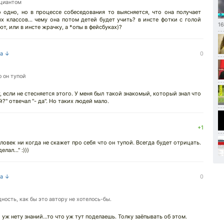
ициантом
 одно, но в процессе собеседования то выясняется, что она получает
х классов... чему она потом детей будет учить? в инсте фотки с голой
1
т, или в инсте жрачку, а *опы в фейсбуках)?
на ↓
0
о он тупой
, если не стесняется этого. У меня был такой знакомый, который знал что
?" отвечал "- да". Но таких людей мало.
+1
ловек ни когда не скажет про себя что он тупой. Всегда будет отрицать.
лал..." :)))
на ↓
0
ность, как бы это автору не хотелось-бы.
 уж нету знаний...то что уж тут поделаешь. Толку заёпывать об этом.