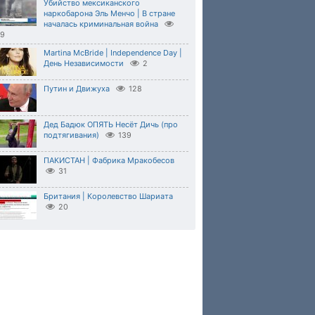
Убийство мексиканского
наркобарона Эль Менчо | В стране
началась криминальная война
69
Martina McBride | Independence Day |
День Независимости
2
Путин и Движуха
128
Дед Бадюк ОПЯТЬ Несёт Дичь (про
подтягивания)
139
ПАКИСТАН | Фабрика Мракобесов
31
Британия | Королевство Шариата
20