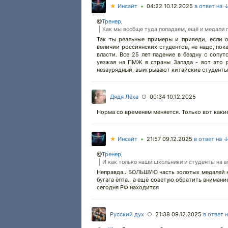
★
Инсайт
04:22 10.12.2025
в ответ на 
•
@
Тренер
,
Как мы вообще туда попадаем, ещё и медали п
Так ты реальные примеры и приведи, если о
величии россиянских студентов, не надо, пок
власти. Все 25 лет падение в бездну с соп
уезжая на ПМЖ в страны Запада - вот это р
незаурядный, выигрывают китайские студенты.
Дядя Лёха
00:34 10.12.2025
○
Норма со временем меняется. Только вот каки
★
Инсайт
21:57 09.12.2025
в ответ на 
•
@
Тренер
,
И как только наши школьники и студенты на в
Неправда.. БОЛЬШУЮ часть золотых медалей 
бугага ёпта.. а ещё советую обратить внимани
сегодня РФ находится
Русский дух
21:38 09.12.2025
в ответ 
○