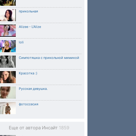
прикольная
Alizee - L'Alize
loli
Симпотяшка с прикольной мимикой
Красотка :)
Русская девушка.
фотоссесия
Еще от автора Инсайт
1859