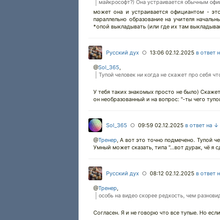
майкрософт?) Она устраивается обычным оф
может она и устраивается официантом - это
параллельно образование на учителя начальны
*опой выкладывать (или где их там выкладываю
Русский дух
13:06 02.12.2025
в ответ 
○
@
Sol_365
,
Тупой человек ни когда не скажет про себя чт
У тебя таких знакомых просто не было) Скажет
он необразованный и на вопрос: "-ты чего тупой
Sol_365
09:59 02.12.2025
в ответ на ↓
○
@
Тренер
,
А вот это точно подмечено. Тупой че
Умный может сказать, типа "...вот дурак, чё я сде
Русский дух
08:12 02.12.2025
в ответ 
○
@
Тренер
,
особь на видео скорее редкость, чем разновид
Согласен. Я и не говорю что все тупые. Но если