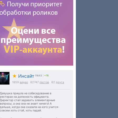
★
Инсайт
11643
|
+78
1859
видео
62747
постов
62
друга
Девушка пришла на собеседование в
ресторан на должность официанта.
Директор стал задавать элементарные
вопросы, а она она не знает ничего! А
дальше, когда она сказала на кого учится-
совсем хоть стой, хоть падай.