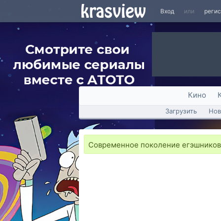
Вход
или
реги
Кино
Загрузить
Нов
Современное поколение егэшников 