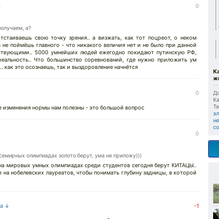
↓
0
олучаем, а?
тстаиваешь свою точку зрения.. а визжать, как тот поцреот, о неком
а не поймёшь главного - что никакого величия нет и не было при данной
утствующими.. 5000 умнейших людей ежегодно покидают путинскую РФ,
еальность.. Что большинство соревнований, где нужно приложить ум
. как это осознаешь, так и выздоровление начнётся
К
ж
0
До
Ка
Те
е изменения нормы нам полезны - это большой вопрос
э
не
с
↓
0
семирных олимпиадах золото берут, ума не приложу)))
на мировых умных олимпиадах среди студентов сегодня берут КИТАЦЫ..
е на нобелевских лауреатов, чтобы понимать глубину задницы, в которой
на ↓
-1