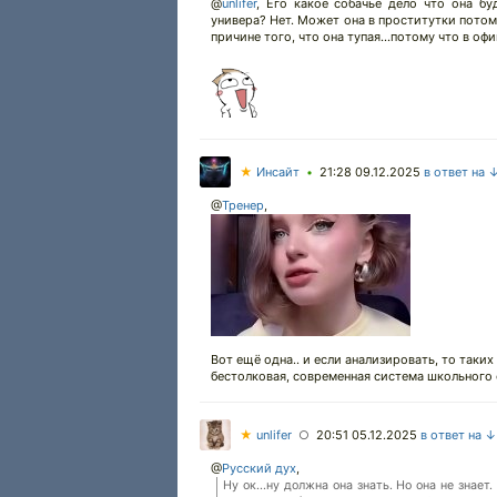
@
unlifer
,
Его какое собачье дело что она буд
универа? Нет. Может она в проститутки потом п
причине того, что она тупая...потому что в оф
★
Инсайт
21:28 09.12.2025
в ответ на 
•
@
Тренер
,
Вот ещё одна.. и если анализировать, то таки
бестолковая, современная система школьного
★
unlifer
20:51 05.12.2025
в ответ на ↓
○
@
Русский дух
,
Ну ок...ну должна она знать. Но она не знае