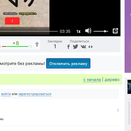
6
1x
03:35
Закладки
Поделиться
+8
1
3
11
Отключить рекламу
мотрите без рекламы!
с начала
|
дерево
о
войти
или
зарегистрироваться
0
ию