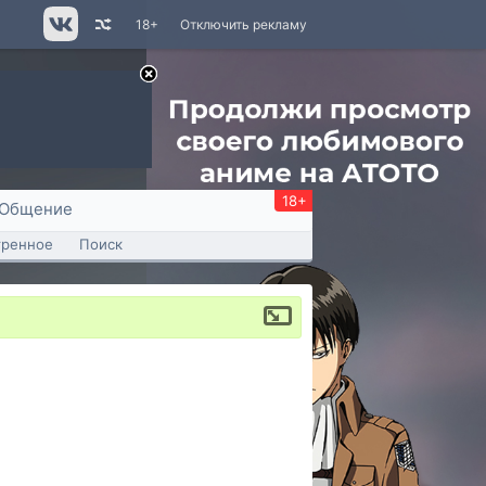
18+
Отключить рекламу
18+
Общение
тренное
Поиск