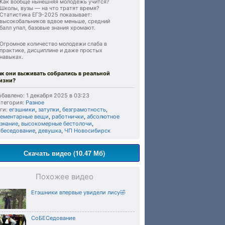
Как вообще нынешняя молодёжь учится?
Школы, вузы — на что тратят время?
Статистика ЕГЭ-2025 показывает:
высокобальников вдвое меньше, средний
балл упал, базовые знания хромают.
Огромное количество молодежи слаба в
практике, дисциплине и даже простых
навыках.
ак они выживать собрались в реальной
изни?
бавлено: 1 декабря 2025 в 03:23
тегория:
Разное
ги:
егэшники
,
затупки
,
безграмотность
,
лементарные вещи
,
работнички
,
абсолютное
знание
,
высокомерные бестолочи
,
обеседование
,
девушка
,
ЧП Новосибирск
Скачать видео (10.47 Мб)
Похожее видео
Егэшники впервые увидели лису🤣
СоБЕСедование