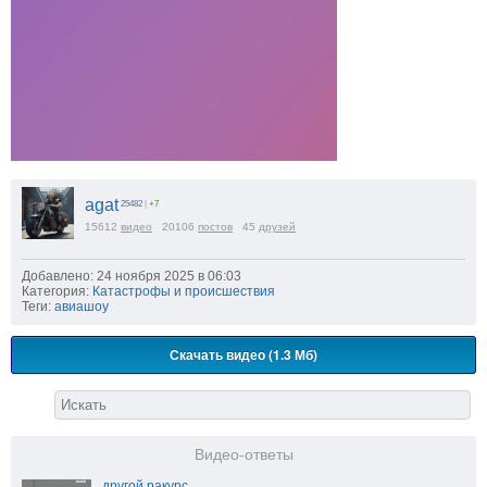
agat
25482
|
+7
15612
видео
20106
постов
45
друзей
Добавлено: 24 ноября 2025 в 06:03
Категория:
Катастрофы и происшествия
Теги:
авиашоу
Скачать видео (1.3 Мб)
Видео-ответы
другой ракурс