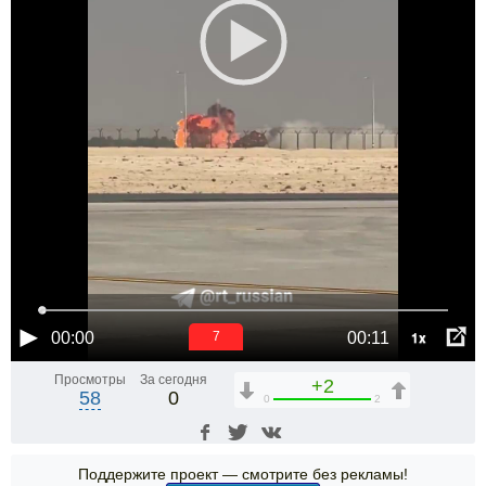
1x
00:00
00:11
6
Просмотры
За сегодня
+2
58
0
0
2
Поддержите проект — смотрите без рекламы!