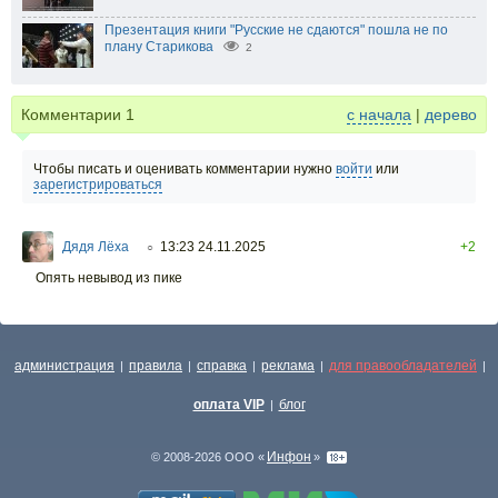
Презентация книги "Русские не сдаются" пошла не по
плану Старикова
2
Комментарии
1
с начала
|
дерево
Чтобы писать и оценивать комментарии нужно
войти
или
зарегистрироваться
Дядя Лёха
13:23 24.11.2025
+2
○
Опять невывод из пике
администрация
правила
справка
реклама
для правообладателей
|
|
|
|
|
оплата VIP
блог
|
Инфон
© 2008-2026 ООО «
»