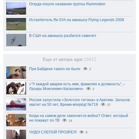
Откуда пошло название группы Rammstein
Истребитель Як-3УА на авиашоу Flying Legends 2008
В США на авиашоу разбился самолет
Еще от автора agat
15612
При Байдене такого не было
2
«"У каждой аварии есть имя, фамилия и должность", –
Лазарь Моисеевич Каганович»
2
Россия запустила «Золотого титана» в Арктике. Запасов
хватит на 50 лет, Время-вперёд! №718
37
Когда на самом деле закончится война? Ответ, который
не покажут по ТВ
14
ЧУДО! СЛЕПОЙ ПРОЗРЕЛ!
8