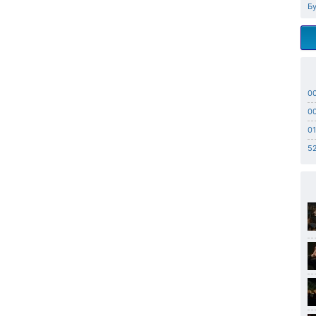
Б
0
0
01
52