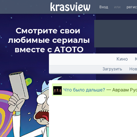
Вход
или
реги
Кино
Загрузить
Нов
Что было дальше?
—
Авраам Рус