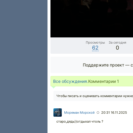
Просмотры
За сегодня
62
0
Поддержите проект — с
Все обсуждения.
Комментарии
1
Чтобы писать и оценивать комментарии нужн
Мореман Морской
20:31 16.11.2025
○
старо,дядь))отдыхал чтоль ?