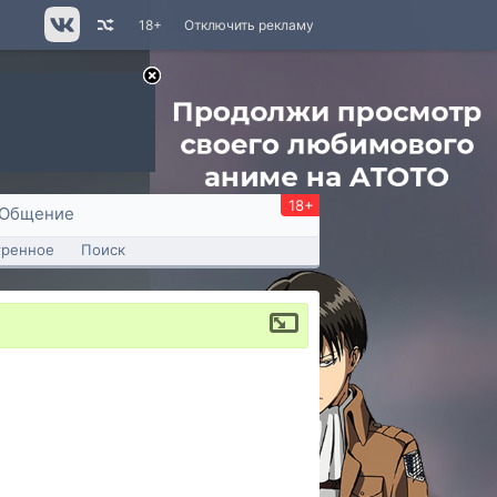
18+
Отключить рекламу
18+
Общение
тренное
Поиск