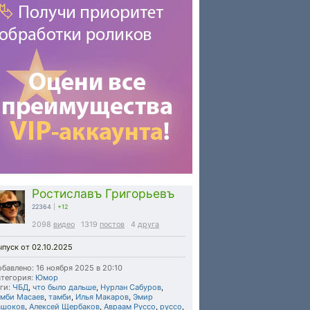
Ростиславъ Григорьевъ
22364
|
+12
2098
видео
1319
постов
4
друга
пуск от 02.10.2025
бавлено: 16 ноября 2025 в 20:10
тегория:
Юмор
ги:
ЧБД
,
что было дальше
,
Нурлан Сабуров
,
амби Масаев
,
тамби
,
Илья Макаров
,
Эмир
ашоков
,
Алексей Щербаков
,
Авраам Руссо
,
руссо
,