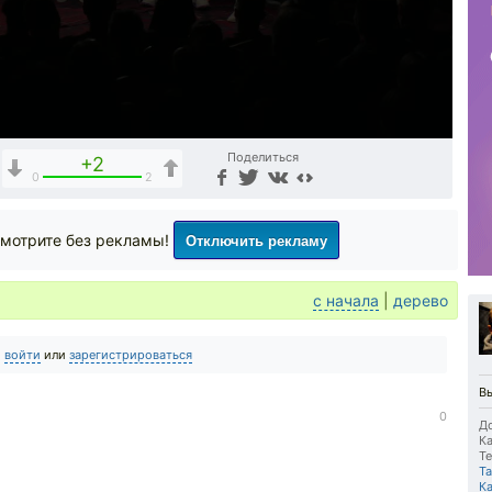
Поделиться
+2
0
2
Отключить рекламу
мотрите без рекламы!
с начала
|
дерево
о
войти
или
зарегистрироваться
Вы
0
До
Ка
Те
Т
К