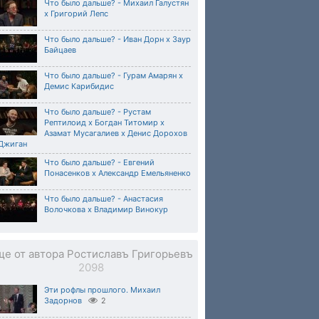
Что было дальше? - Михаил Галустян
х Григорий Лепс
Что было дальше? - Иван Дорн х Заур
Байцаев
Что было дальше? - Гурам Амарян х
Демис Карибидис
Что было дальше? - Рустам
Рептилоид х Богдан Титомир х
Азамат Мусагалиев х Денис Дорохов
 Джиган
Что было дальше? - Евгений
Понасенков x Александр Емельяненко
Что было дальше? - Анастасия
Волочкова х Владимир Винокур
ще от автора Ростиславъ Григорьевъ
2098
Эти рофлы прошлого. Михаил
Задорнов
2