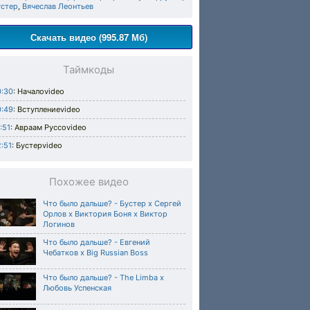
устер
,
Вячеслав Леонтьев
Скачать видео (995.87 Мб)
Таймкоды
0:30
: Началоvideo
0:49
: Вступлениеvideo
:51
: Авраам Руссоvideo
:51
: Бустерvideo
Похожее видео
Что было дальше? - Бустер х Сергей
Орлов х Виктория Боня х Виктор
Логинов
Что было дальше? - Евгений
Чебатков х Big Russian Boss
Что было дальше? - The Limba х
Любовь Успенская