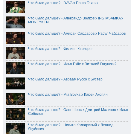
Что было дальше? - DAVA х Паша Техник
Что было дальше? - Александр Волков x INSTASAMKA x
MONEYKEN
Что было дальше? - Амиран Сардаров х Расул Чабдаров
Что было дальше? - Филипп Киркоров
Что было дальше? - Илья Exile x Виталий Гогунский
Что было дальше? - Авраам Руссо х Бустер
Что было дальше? - Mia Boyka х Карен Акопян
Что было дальше? - Олег Шепс х Дмитрий Маликов х Илья
Соболев
Что было дальше? - Никита Кологривый х Леонид
Якубович