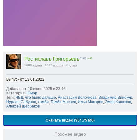
Ростиславъ Григорьевъ
22363
|
+12
2098
видео
1317
постов
4
друга
Выпуск от 13.01.2022
Добавлено: 10 июня 2025 в 23:46
Категория:
Юмор
Теги:
ЧБД
,
что было дальше
,
Анастасия Волочкова
,
Владимир Винокур
,
Нурлан Сабуров
,
тамби
,
Тамби Масаев
,
Илья Макаров
,
Эмир Кашоков
,
Алексей Щербаков
Скачать видео (951.75 Мб)
Похожее видео