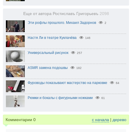
Еще от автора Ростиславъ Григорьевъ
2098
Эти рофлы прошлого. Михаил Задорнов
2
Настя Ли в театре Куклачёва
146
Универсальный рисунок
257
ASMR замена подошвы
182
Фуроводы показывают мастерство на парковке
64
Рюмки и бокалы с фигурными ножками
61
Комментарии
0
с начала
|
дерево