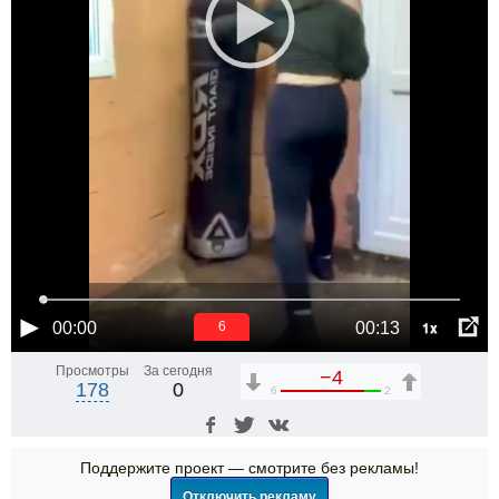
1x
00:00
00:13
6
Просмотры
За сегодня
−4
178
0
6
2
Поддержите проект — смотрите без рекламы!
Отключить рекламу