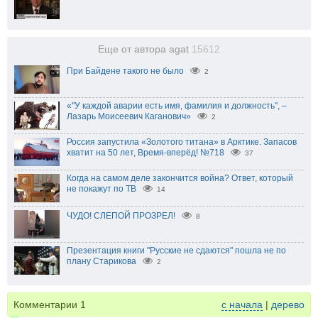
Еще от автора agat
15612
При Байдене такого не было
2
«"У каждой аварии есть имя, фамилия и должность", –
Лазарь Моисеевич Каганович»
2
Россия запустила «Золотого титана» в Арктике. Запасов
хватит на 50 лет, Время-вперёд! №718
37
Когда на самом деле закончится война? Ответ, который
не покажут по ТВ
14
ЧУДО! СЛЕПОЙ ПРОЗРЕЛ!
8
Презентация книги "Русские не сдаются" пошла не по
плану Старикова
2
Комментарии
1
с начала
|
дерево