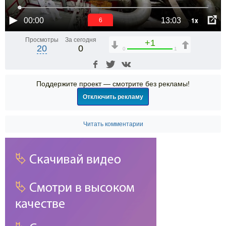
1x
00:00
13:03
6
Просмотры
За сегодня
+1
20
0
0
1
Поддержите проект — смотрите без рекламы!
Отключить рекламу
Читать комментарии