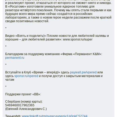
и реализуют проект, отказаться от которого не сможет никто и никогда.
В «Росатоме» изготовили уникальное ядерное топливо для
реактора четвёртого поколения. Почему мы опять стали первыми и как
будущее всего мира прямо сейчас создаётся в российских
лабораториях, а также о новом герое недели расскажем после краткой
сводки позитивных новостей.
*
Видео «Взять и поделить!» Плохие новости для любителей халявы и
хорошие – для любителей развития»: www.sponsr.ru/super
*
Благодарим за поддержку компанию «Фирма «Перманент K&M»:
permanent.ru
*
Вступайте в Клуб «Время – вперёд!» здесь
paywall.pw/vpered
или
здесь
sponsr.ru/vpered
и получи доступ к закрытым материалам и
чатам
*
Поддержи проект «ВВ»:
Сбербанк (номер карты):
5469460017962365
(Евгений Александрович С.)
Тинькофф:
www.tinkoff.ru/rm/super.evgeniy1/x0okC52744