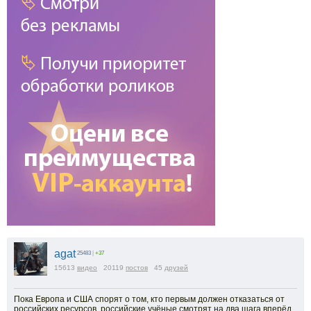
agat
25483
|
+37
15613
видео
20119
постов
45
друзей
Пока Европа и США спорят о том, кто первым должен отказаться от
российских ресурсов, российские учёные смотрят на два шага вперёд