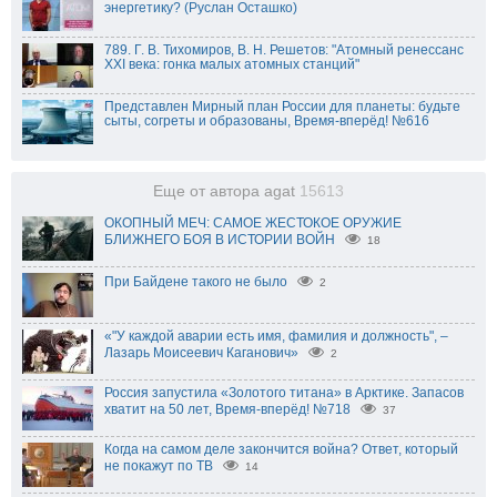
энергетику? (Руслан Осташко)
789. Г. В. Тихомиров, В. Н. Решетов: "Атомный ренессанс
XXI века: гонка малых атомных станций"
Представлен Мирный план России для планеты: будьте
сыты, согреты и образованы, Время-вперёд! №616
Еще от автора agat
15613
ОКОПНЫЙ МЕЧ: САМОЕ ЖЕСТОКОЕ ОРУЖИЕ
БЛИЖНЕГО БОЯ В ИСТОРИИ ВОЙН
18
При Байдене такого не было
2
«"У каждой аварии есть имя, фамилия и должность", –
Лазарь Моисеевич Каганович»
2
Россия запустила «Золотого титана» в Арктике. Запасов
хватит на 50 лет, Время-вперёд! №718
37
Когда на самом деле закончится война? Ответ, который
не покажут по ТВ
14