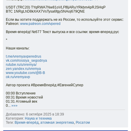
USDT (TRC20) TYqRWA7Nw81oVLFf8jARuYRkbm4pRJSHqP
BTC 1NRgLhD8kXAX7VsTysa6fgySNAoj679QNE
Если вы хотите поддержать не из России, то используйте этот сервис:
Patreon:
www.patreon.com/vpered
Время-вперёд! №677 Текст выпуска и все ссылки: время-вперед.рус
*
Наши каналы:
t.me/vremyavperedrus
vk.com/rossiya_segodnya
rutube.ru/u/vremya/
zen.yandex.ru/vremya
www.youtube.com/@B-B
ok.ru/vremyavp
Автор проекта #ВремяВперёд #ЕвгенийСупер
00:00 Вступление
00:31 Время новостей
01:31 Атомный век
0...
»»»
Добавлено: 6 октября 2025 в 18:39
Категория:
Наука и техника
Теги:
Время-вперёд
,
атомная энергетика
,
Росатом