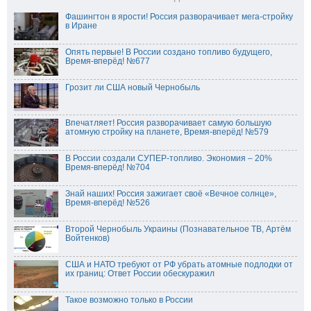
Фашингтон в ярости! Россия разворачивает мега-стройку
в Иране
Опять первые! В России создано топливо будущего,
Время-вперёд! №677
Грозит ли США новый Чернобыль
Впечатляет! Россия разворачивает самую большую
атомную стройку на планете, Время-вперёд! №579
В России создали СУПЕР-топливо. Экономия – 20%
Время-вперёд! №704
Знай наших! Россия зажигает своё «Вечное солнце»,
Время-вперёд! №526
Второй Чернобыль Украины (Познавательное ТВ, Артём
Войтенков)
США и НАТО требуют от РФ убрать атомные подлодки от
их границ: Ответ России обескуражил
Такое возможно только в России