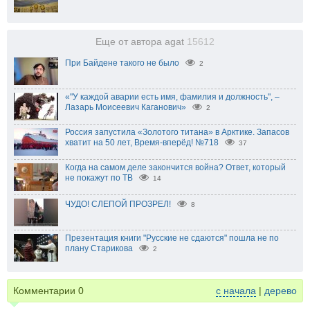
Еще от автора agat
15612
При Байдене такого не было
2
«"У каждой аварии есть имя, фамилия и должность", –
Лазарь Моисеевич Каганович»
2
Россия запустила «Золотого титана» в Арктике. Запасов
хватит на 50 лет, Время-вперёд! №718
37
Когда на самом деле закончится война? Ответ, который
не покажут по ТВ
14
ЧУДО! СЛЕПОЙ ПРОЗРЕЛ!
8
Презентация книги "Русские не сдаются" пошла не по
плану Старикова
2
Комментарии
0
с начала
|
дерево