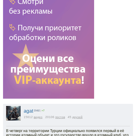
agat
25482
|
+7
15612
видео
20106
постов
45
друзей
В четверг на территории Турции официально появился первый в её
истории атомный объект и это государство вошло в атомный клуб, что,