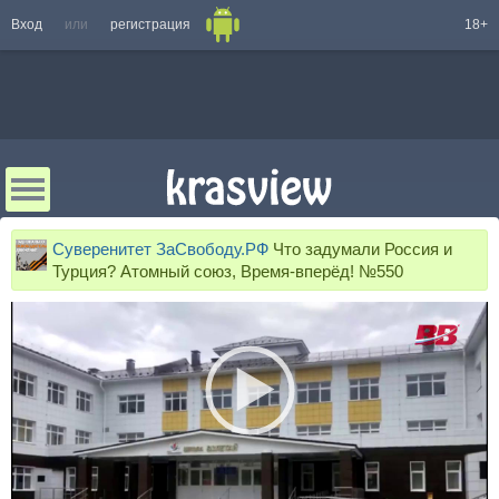
Вход
или
регистрация
18+
Суверенитет ЗаСвободу.РФ
Что задумали Россия и
Турция? Атомный союз, Время-вперёд! №550