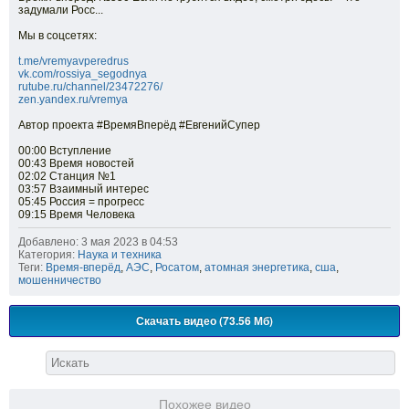
задумали Росс...
Мы в соцсетях:
t.me/vremyavperedrus
vk.com/rossiya_segodnya
rutube.ru/channel/23472276/
zen.yandex.ru/vremya
Автор проекта #ВремяВперёд #ЕвгенийСупер
00:00 Вступление
00:43 Время новостей
02:02 Станция №1
03:57 Взаимный интерес
05:45 Россия = прогресс
09:15 Время Человека
Добавлено: 3 мая 2023 в 04:53
Категория:
Наука и техника
Теги:
Время-вперёд
,
АЭС
,
Росатом
,
атомная энергетика
,
сша
,
мошенничество
Скачать видео (73.56 Мб)
Похожее видео