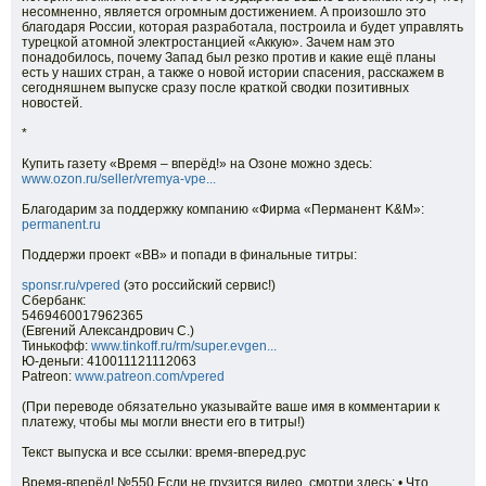
несомненно, является огромным достижением. А произошло это
благодаря России, которая разработала, построила и будет управлять
турецкой атомной электростанцией «Аккую». Зачем нам это
понадобилось, почему Запад был резко против и какие ещё планы
есть у наших стран, а также о новой истории спасения, расскажем в
сегодняшнем выпуске сразу после краткой сводки позитивных
новостей.
*
Купить газету «Время – вперёд!» на Озоне можно здесь:
www.ozon.ru/seller/vremya-vpe...
Благодарим за поддержку компанию «Фирма «Перманент K&M»:
permanent.ru
Поддержи проект «ВВ» и попади в финальные титры:
sponsr.ru/vpered
(это российский сервис!)
Сбербанк:
5469460017962365
(Евгений Александрович С.)
Тинькофф:
www.tinkoff.ru/rm/super.evgen...
Ю-деньги: 410011121112063
Patreon:
www.patreon.com/vpered
(При переводе обязательно указывайте ваше имя в комментарии к
платежу, чтобы мы могли внести его в титры!)
Текст выпуска и все ссылки: время-вперед.рус
Время-вперёд! №550 Если не грузится видео, смотри здесь: • Что