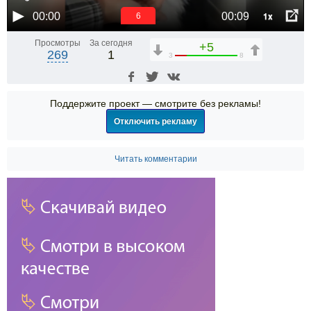
1x
00:00
00:09
6
Просмотры
За сегодня
+5
269
1
3
8
Поддержите проект — смотрите без рекламы!
Отключить рекламу
Читать комментарии