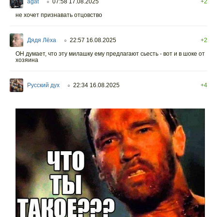
agat
07:58 17.08.2025
+2
○
не хочет признавать отцовство
Дядя Лёха
22:57 16.08.2025
+2
○
ОН думает, что эту милашку ему предлагают сьесть - вот и в шоке от
хозяина
Русский дух
22:34 16.08.2025
+4
○