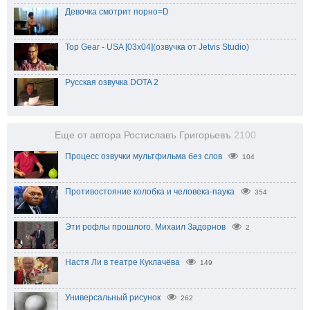
Девочка смотрит порно=D
Top Gear - USA [03x04](озвучка от Jetvis Studio)
Русская озвучка DOTA 2
Еще от автора Ростиславъ Григорьевъ
2100
Процесс озвучки мультфильма без слов
104
Противостояние колобка и человека-паука
354
Эти рофлы прошлого. Михаил Задорнов
2
Настя Ли в театре Куклачёва
149
Универсальный рисунок
262