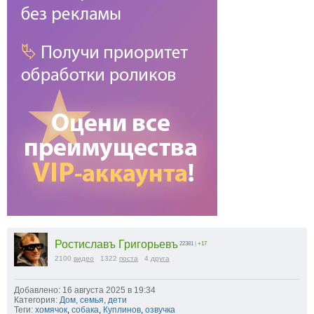
Ростиславъ Григорьевъ
22381
|
+17
2100
видео
1322
поста
4
друга
Добавлено: 16 августа 2025 в 19:34
Категория:
Дом, семья, дети
Теги:
хомячок
,
собака
,
Куплинов
,
озвучка