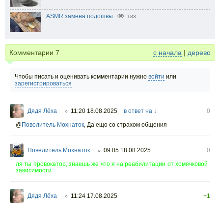
ASMR замена подошвы
183
Комментарии
7
с начала
|
дерево
Чтобы писать и оценивать комментарии нужно
войти
или
зарегистрироваться
Дядя Лёха
11:20 18.08.2025
в ответ на ↓
0
○
@
Повелитель Мохнаток
,
Да ещо со страхом общения
Повелитель Мохнаток
09:05 18.08.2025
0
○
ля ты провокатор, знаешь же что я на реабилитации от хомячковой
зависимости
Дядя Лёха
11:24 17.08.2025
+1
○