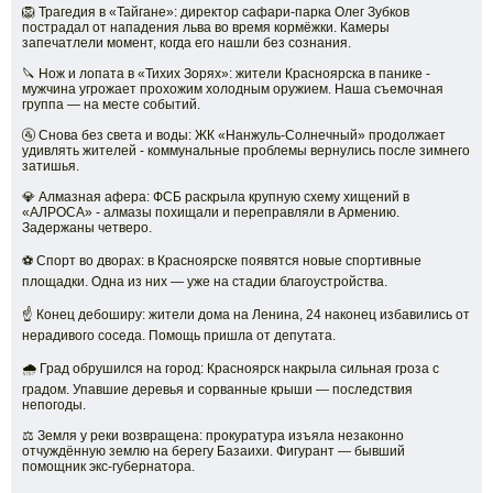
🦁 Трагедия в «Тайгане»: директор сафари-парка Олег Зубков
пострадал от нападения льва во время кормёжки. Камеры
запечатлели момент, когда его нашли без сознания.
🔪 Нож и лопата в «Тихих Зорях»: жители Красноярска в панике -
мужчина угрожает прохожим холодным оружием. Наша съемочная
группа — на месте событий.
🚰 Снова без света и воды: ЖК «Нанжуль-Солнечный» продолжает
удивлять жителей - коммунальные проблемы вернулись после зимнего
затишья.
💎 Алмазная афера: ФСБ раскрыла крупную схему хищений в
«АЛРОСА» - алмазы похищали и переправляли в Армению.
Задержаны четверо.
⚽️ Спорт во дворах: в Красноярске появятся новые спортивные
площадки. Одна из них — уже на стадии благоустройства.
☝️ Конец дебоширу: жители дома на Ленина, 24 наконец избавились от
нерадивого соседа. Помощь пришла от депутата.
🌧 Град обрушился на город: Красноярск накрыла сильная гроза с
градом. Упавшие деревья и сорванные крыши — последствия
непогоды.
⚖️ Земля у реки возвращена: прокуратура изъяла незаконно
отчуждённую землю на берегу Базаихи. Фигурант — бывший
помощник экс-губернатора.