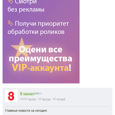
8 канал
9100
| 0
15225
видео
19
постов
15
друзей
Главные новости за сегодня: