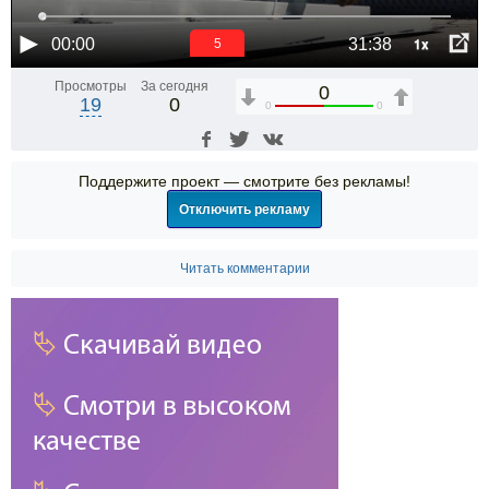
1x
00:00
31:38
5
Просмотры
За сегодня
0
19
0
0
0
Поддержите проект — смотрите без рекламы!
Отключить рекламу
Читать комментарии