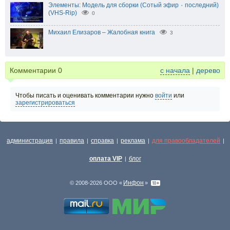
Элементы: Модель для сборки (Сотый эфир ٠ последний)
(VHS-Rip)
0
Михаил Елизаров – Жалобная книга
3
Комментарии
0
с начала
|
дерево
Чтобы писать и оценивать комментарии нужно
войти
или
зарегистрироваться
администрация
правила
справка
реклама
для правообладателей
|
|
|
|
|
оплата VIP
блог
|
Инфон
© 2008-2026 ООО «
»