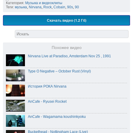
Категория:
Музыка и видеоклипы
Теги:
музыка
,
Nirvana
,
Rock
,
Cobain
,
90s
,
90
Скачать видео (1.2 Гб)
Похожее видео
Nirvana Live at Paradiso, Amsterdam Nov 25 , 1991
Type O Negative – October Rust (Vinyl)
История РОКА Nirvana
AnCafe - Ryusei Rocket
AnCafe - Wagamama koushinkyoku
Buckethead - Nottingham Lace (Live)