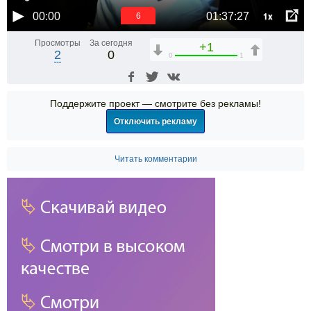
1x
00:00
01:37:27
6
Просмотры
За сегодня
+1
2
0
0
1
Поддержите проект — смотрите без рекламы!
Отключить рекламу
Читать комментарии