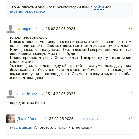
Чтобы писать и оценивать комментарии нужно
войти
или
зарегистрироваться
★
engineer
16:02 23.05.2025
+4
○
вспомнился анекдот.
Призвал король украинца, поляка и немца к себе. Говорит вот вам
по лошади, скачите. Сколько проскачите, столько вам земли и дам)
Немец проскакал пару часов. Остановился. Говорит: мне хватит, тут
ещё и моим правнукам за глаза будет.
Поляк проскакал день. Остановился. Говорит: ну тут всей моей
семье хватит.
Украинец скакал день, другой, третий... там уже лошадь упала
бездыханная. Украинец сам дальше побежал... на последнем
издыхании упал... тяжело дышит. Снимает шапку и кидает вперёд:
и це под помiдоры!
abvgde-xyz
15:14 23.05.2025
0
○
передайте за билет
Дядя Лёха
11:37 23.05.2025
в ответ на ↓
+1
•
@
sansansan
,
А некоторые чуть-чуть полежали