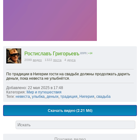
Ростиславъ Григорьевъ
22370
|
+14
2099
видео
1322
поста
4
друга
По традиции в Нигерии гости на свадьбе должны продолжать дарить
деньги, пока невеста не улыбнётся.
Добавлено: 22 мая 2025 в 17:48
Категория:
Мир и путешествия
Теги:
невеста
,
улыбка
,
деньги
,
традиция
,
Нигерия
,
свадьба
Скачать видео (2.21 Мб)
Похожее видео