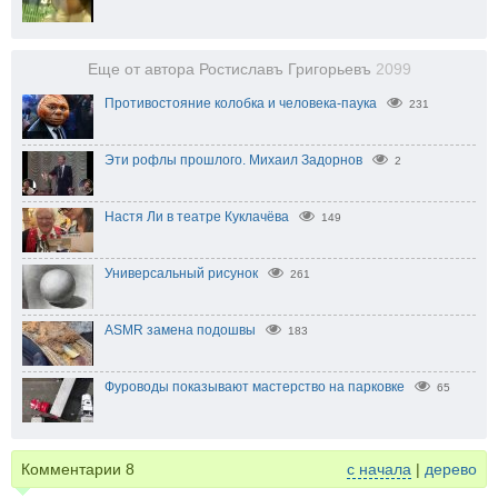
Еще от автора Ростиславъ Григорьевъ
2099
Противостояние колобка и человека-паука
231
Эти рофлы прошлого. Михаил Задорнов
2
Настя Ли в театре Куклачёва
149
Универсальный рисунок
261
ASMR замена подошвы
183
Фуроводы показывают мастерство на парковке
65
Комментарии
8
с начала
|
дерево