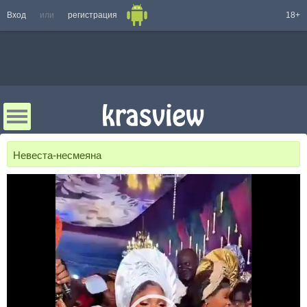
Вход
или
регистрация
18+
Невеста-несмеяна