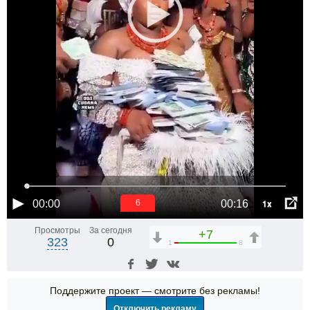
1x
00:00
00:16
5
Просмотры
За сегодня
+7
323
0
1
8
Поддержите проект — смотрите без рекламы!
Отключить рекламу