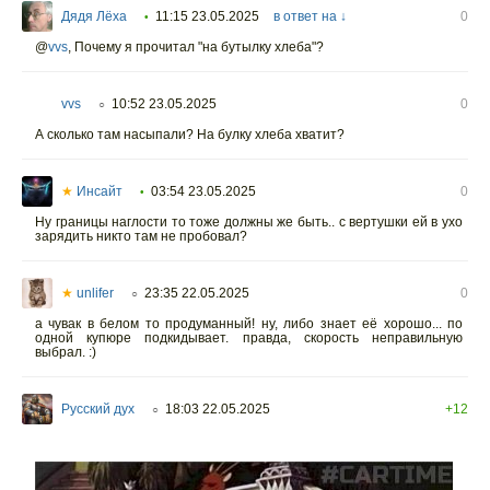
Дядя Лёха
11:15 23.05.2025
в ответ на ↓
0
•
@
vvs
,
Почему я прочитал "на бутылку хлеба"?
vvs
10:52 23.05.2025
0
○
А сколько там насыпали? На булку хлеба хватит?
★
Инсайт
03:54 23.05.2025
0
•
Ну границы наглости то тоже должны же быть.. с вертушки ей в ухо
зарядить никто там не пробовал?
★
unlifer
23:35 22.05.2025
0
○
а чувак в белом то продуманный! ну, либо знает её хорошо... по
одной купюре подкидывает. правда, скорость неправильную
выбрал. :)
Русский дух
18:03 22.05.2025
+12
○