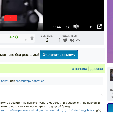
5
1x
00:44
Закладки
Поделиться
+40
2
1
41
Отключить рекламу
мотрите без рекламы!
с начала
|
дерево
о
войти
или
зарегистрироваться
До
Ка
0
Те
ажу в россии) Я не пытался узнать модель или референс) Я не поклонник
 что-то похожее и не посмотрел что другой бренд.
ru/oruzhie/snaiperskie-vintovki/model-vintovki-g-g-tr80-dmr-aeg-black
g&g