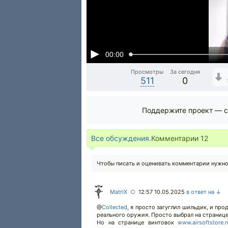
00:00
Просмотры
За сегодня
511
0
Поддержите проект — с
Все обсуждения.
Комментарии
12
Чтобы писать и оценивать комментарии нужн
MatriX
12:57 10.05.2025
в ответ на ↓
○
@
Collected
,
я просто загуглил шильдик, и прод
реального оружия. Просто выбрал на странице
Но на странице винтовок
www.airsoftstore.