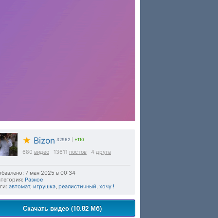
★
Bizon
32962
|
+110
680
видео
13611
постов
4
друга
бавлено: 7 мая 2025 в 00:34
тегория:
Разное
ги:
автомат
,
игрушка
,
реалистичный
,
хочу !
Скачать видео (10.82 Мб)