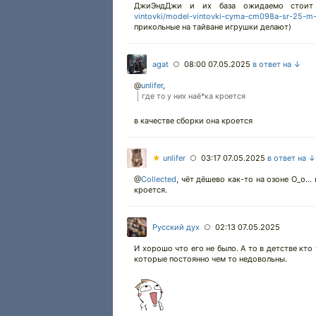
ДжиЭндДжи и их база ожидаемо стоит
vintovki/model-vintovki-cyma-cm098a-sr-25-m-
прикольные на тайване игрушки делают)
agat
08:00 07.05.2025
в ответ на ↓
○
@
unlifer
,
где то у них наё*ка кроется
в качестве сборки она кроется
★
unlifer
03:17 07.05.2025
в ответ на ↓
○
@
Collected
,
чёт дёшево как-то на озоне О_о... 
кроется.
Русский дух
02:13 07.05.2025
○
И хорошо что его не было. А то в детстве кто
которые постоянно чем то недовольны.