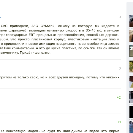
 ↓
0
GnG приводами, AEG CYMA'ой, ссылку на которую вы кидаете и
выми шариками), имеющим начальную скорость в 35-45 мс, в лучшем
 противоударные ERT прицельные приспособления, способные держать
800м. Это просто пластиковый корпус, пластиковые имитации линз и
 в прицеле или и вовсе имитация прицельного приспособления,а вместо
ял Ваш комментарий. А что до куска пластика, по ссылке, так он вполне
лемяннику. Придёт - дополню.
0
 притом не только свою, но и всех друзей впридачу, потому что никаких
+2
+1
 Хз конкретную модель но судя по шильдикам на видео это фирма