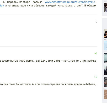
 на порядок-полтора больше
www.airsoftstore.ru/oruzhie/snaiperskie-
lok
а на видео еще куча обвесов, каждый из которых стоит)) В общем
0
+1
в зачёркнутые 7000 верю... а в 2240 или 2405 - нет... где то у них наё*ка
+5
 то без глаза бы остался. А я бы точно стрелял по жопам вредным бабкам,