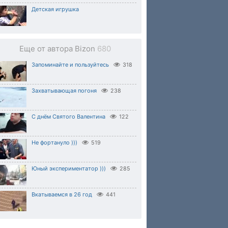
Детская игрушка
Еще от автора Bizon
680
Запоминайте и пользуйтесь
318
Захватывающая погоня
238
С днём Святого Валентина
122
Не фортануло )))
519
Юный экспериментатор )))
285
Вкатываемся в 26 год
441