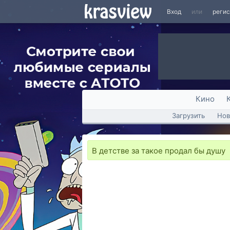
Вход
или
реги
Кино
Загрузить
Нов
В детстве за такое продал бы душу