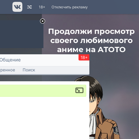
18+
Отключить рекламу
18+
Общение
тренное
Поиск