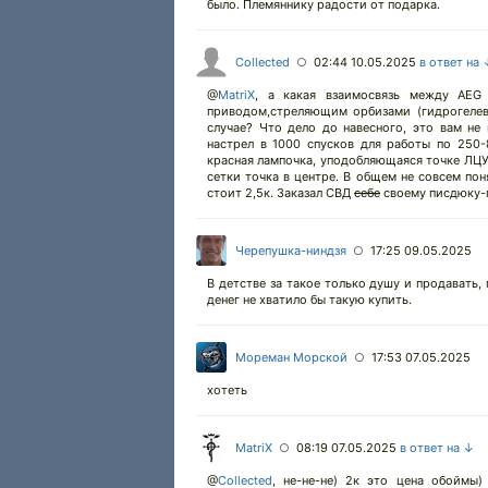
было. Племяннику радости от подарка.
Collected
02:44 10.05.2025
в ответ на
○
@
MatriX
,
а какая взаимосвязь между AEG 
приводом,стреляющим орбизами (гидрогеле
случае? Что дело до навесного, это вам не
настрел в 1000 спусков для работы по 250-
красная лампочка, уподобляющаяся точке ЛЦУ
сетки точка в центре. В общем не совсем пон
стоит 2,5к. Заказал СВД
себе
своему писдюку-п
Черепушка-ниндзя
17:25 09.05.2025
○
В детстве за такое только душу и продавать,
денег не хватило бы такую купить.
Мореман Морской
17:53 07.05.2025
○
хотеть
MatriX
08:19 07.05.2025
в ответ на ↓
○
@
Collected
,
не-не-не) 2к это цена обоймы)