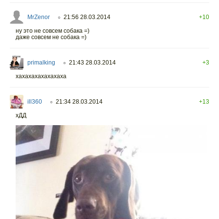
MrZenor
21:56 28.03.2014
+10
○
ну это не совсем собака =)
даже совсем не собака =)
primalking
21:43 28.03.2014
+3
○
хахахахахахахаха
ill360
21:34 28.03.2014
+13
○
хДД