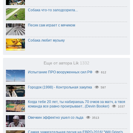
Собака что-то заподозрила...
Песик сам играет с мячиком
Собака любит музыку
Еще от автора Lik
1332
Испытание ПРО вооруженных сил РФ
612
Городок (1998) - Контрольная закупка
597
Когда тебе 20 лет, ты набираешь 70 очков за матч, а твоя
команда все равно проигрывает...(Devin Booker)
1037
Овечкин эффектно ушел со льда
3513
Самая зажигательная песня на ЕВРО-2016! "Will Grigg's