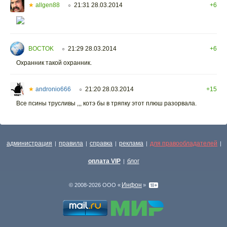
★
allgen88
21:31 28.03.2014
+6
○
BOCTOK
21:29 28.03.2014
+6
○
Охранник такой охранник.
★
andronio666
21:20 28.03.2014
+15
○
Все псины трусливы ,,, котэ бы в тряпку этот плюш разорвала.
администрация
правила
справка
реклама
для правообладателей
|
|
|
|
|
оплата VIP
блог
|
Инфон
© 2008-2026 ООО «
»