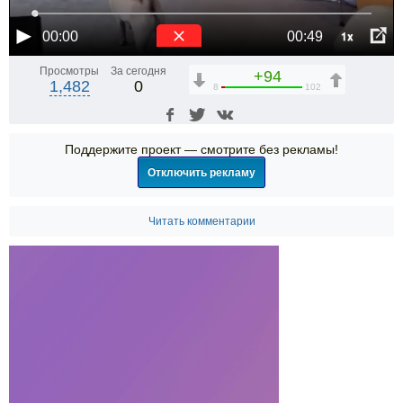
1x
00:00
00:49
Просмотры
За сегодня
+94
1,482
0
8
102
Поддержите проект — смотрите без рекламы!
Отключить рекламу
Читать комментарии