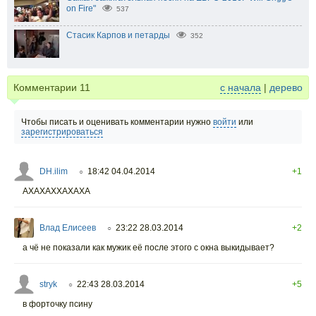
on Fire"
537
Стасик Карпов и петарды
352
Комментарии
11
с начала
|
дерево
Чтобы писать и оценивать комментарии нужно
войти
или
зарегистрироваться
DH.ilim
18:42 04.04.2014
+1
○
АХАХАХХАХАХА
Влад Елисеев
23:22 28.03.2014
+2
○
а чё не показали как мужик её после этого с окна выкидывает?
stryk
22:43 28.03.2014
+5
○
в форточку псину