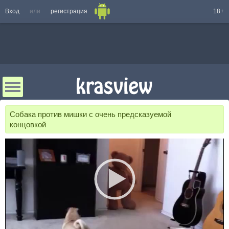
Вход
или
регистрация
18+
Собака против мишки с очень предсказуемой
концовкой