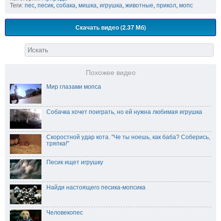
Теги:
пес
,
песик
,
собака
,
мишка
,
игрушка
,
животные
,
прикол
,
мопс
Скачать видео (2.37 Мб)
Похожее видео
Мир глазами мопса
Собачка хочет поиграть, но ей нужна любимая игрушка
Скоростной удар кота. "Че ты ноешь, как баба? Соберись,
тряпка!"
Песик ищет игрушку
Найди настоящего песика-мопсика
Человекопес