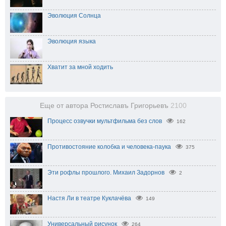
Эволюция Солнца
Эволюция языка
Хватит за мной ходить
Еще от автора Ростиславъ Григорьевъ
2100
Процесс озвучки мультфильма без слов
162
Противостояние колобка и человека-паука
375
Эти рофлы прошлого. Михаил Задорнов
2
Настя Ли в театре Куклачёва
149
Универсальный рисунок
264