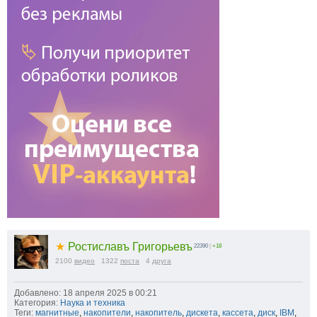
★
Ростиславъ Григорьевъ
22390
|
+18
2100
видео
1322
поста
4
друга
Добавлено: 18 апреля 2025 в 00:21
Категория:
Наука и техника
Теги:
магнитные
,
накопители
,
накопитель
,
дискета
,
кассета
,
диск
,
IBM
,