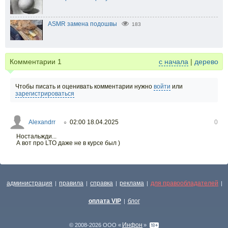
ASMR замена подошвы
183
Комментарии
1
с начала
|
дерево
Чтобы писать и оценивать комментарии нужно
войти
или
зарегистрироваться
Alexandrr
02:00 18.04.2025
0
○
Ностальжди...
А вот про LTO даже не в курсе был )
администрация
правила
справка
реклама
для правообладателей
|
|
|
|
|
оплата VIP
блог
|
Инфон
© 2008-2026 ООО «
»