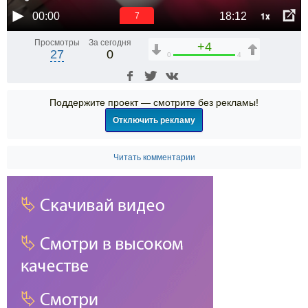
1x
00:00
18:12
7
Просмотры
За сегодня
+4
27
0
0
4
Поддержите проект — смотрите без рекламы!
Отключить рекламу
Читать комментарии