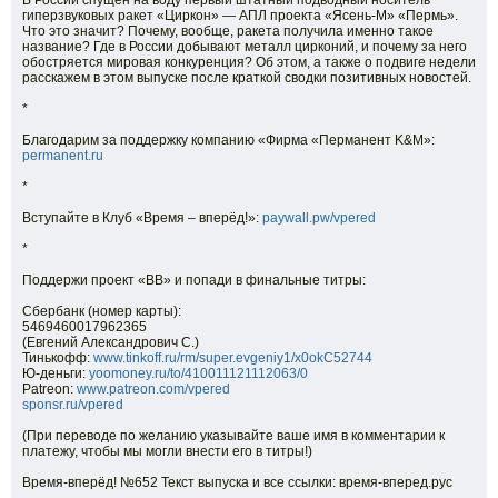
В России спущен на воду первый штатный подводный носитель
гиперзвуковых ракет «Циркон» — АПЛ проекта «Ясень-М» «Пермь».
Что это значит? Почему, вообще, ракета получила именно такое
название? Где в России добывают металл цирконий, и почему за него
обостряется мировая конкуренция? Об этом, а также о подвиге недели
расскажем в этом выпуске после краткой сводки позитивных новостей.
*
Благодарим за поддержку компанию «Фирма «Перманент K&M»:
permanent.ru
*
Вступайте в Клуб «Время – вперёд!»:
paywall.pw/vpered
*
Поддержи проект «ВВ» и попади в финальные титры:
Сбербанк (номер карты):
5469460017962365
(Евгений Александрович С.)
Тинькофф:
www.tinkoff.ru/rm/super.evgeniy1/x0okC52744
Ю-деньги:
yoomoney.ru/to/410011121112063/0
Patreon:
www.patreon.com/vpered
sponsr.ru/vpered
(При переводе по желанию указывайте ваше имя в комментарии к
платежу, чтобы мы могли внести его в титры!)
Время-вперёд! №652 Текст выпуска и все ссылки: время-вперед.рус