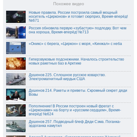
Похожее видео
Новые правила. России построила самый мощный
носитель «Цирконов» и готовит сюрприз, Время-вперёд!
№671
Россия обновила первую «зубастую» подлодку. Вот чем
она хороша, Время-вперёд! №713
«Оникс» с берега, «Циркон» с моря, «Кинжал» с неба
Гиперзвуковые подснежники. Началось строительство
новых ракетных баз в Арктике
Душенов 225. Сплошное русское коварство.
Электромагнитный кирдык CША
Душенов 214. Ракеты и приветы. Скромный секрет дяди
Вовы
Пополнение! В России построен новый фрегат с
«Цирконами» на борту и «русским сердцем», Время-
вперёд! №624
Душенов 257. Подводный блеф Дяди Сэма. Поганка-
эрдоганка намутил