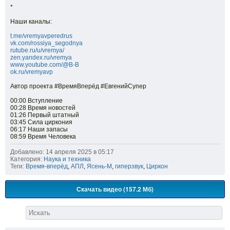
*
Наши каналы:
t.me/vremyavperedrus
vk.com/rossiya_segodnya
rutube.ru/u/vremya/
zen.yandex.ru/vremya
www.youtube.com/@B-B
ok.ru/vremyavp
Автор проекта #ВремяВперёд #ЕвгенийСупер
00:00 Вступление
00:28 Время новостей
01:26 Первый штатный
03:45 Сила циркония
06:17 Наши запасы
08:59 Время Человека
Добавлено: 14 апреля 2025 в 05:17
Категория:
Наука и техника
Теги:
Время-вперёд
,
АПЛ
,
Ясень-М
,
гиперзвук
,
Циркон
Скачать видео (157.2 Мб)