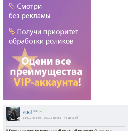
agat
25482
|
+1
15612
видео
20103
поста
45
друзей