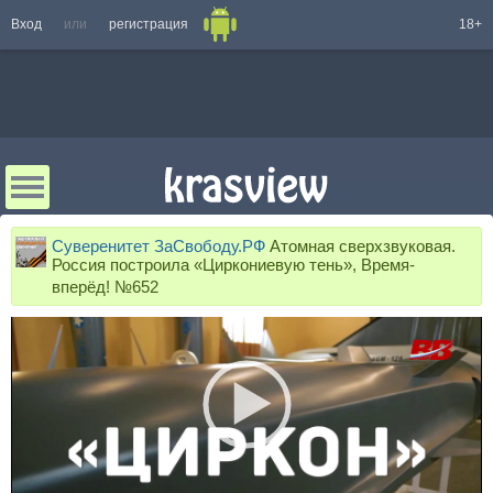
Вход
или
регистрация
18+
Суверенитет ЗаСвободу.РФ
Атомная сверхзвуковая.
Россия построила «Циркониевую тень», Время-
вперёд! №652