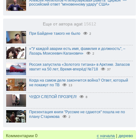
Алексей Анпилогов «Гиперзвуковая ракета "Циркон" —
российский ответ "мгновенному удару" США»
Еще от автора agat
15612
При Байдене такого не было
2
«"У каждой аварии есть имя, фамилия и должность", –
Лазарь Моисеевич Каганович»
2
Россия запустила «Золотого титана» в Арктике. Запасов
хватит на 50 лет, Время-вперёд! №718
37
Когда на самом деле закончится война? Ответ, который
не покажут по ТВ
13
ЧУДО! СЛЕПОЙ ПРОЗРЕЛ!
8
Презентация книги "Русские не сдаются" пошла не по
плану Старикова
2
Комментарии
0
с начала
|
дерево