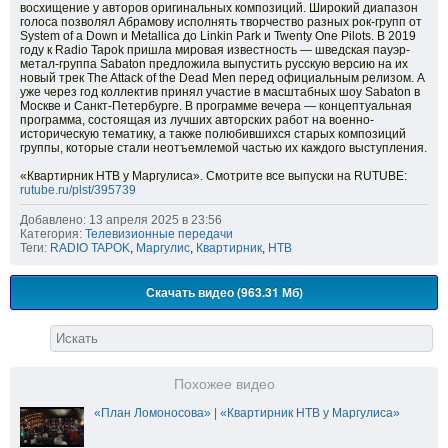
восхищение у авторов оригинальных композиций. Широкий диапазон
голоса позволял Абрамову исполнять творчество разных рок-групп от
System of a Down и Metallica до Linkin Park и Twenty One Pilots. В 2019
году к Radio Tapok пришла мировая известность — шведская пауэр-
метал-группа Sabaton предложила выпустить русскую версию на их
новый трек The Attack of the Dead Men перед официальным релизом. А
уже через год коллектив принял участие в масштабных шоу Sabaton в
Москве и Санкт-Петербурге. В программе вечера — концептуальная
программа, состоящая из лучших авторских работ на военно-
историческую тематику, а также полюбившихся старых композиций
группы, которые стали неотъемлемой частью их каждого выступления.
«Квартирник НТВ у Маргулиса». Смотрите все выпуски на RUTUBE:
rutube.ru/plst/395739
Добавлено: 13 апреля 2025 в 23:56
Категория:
Телевизионные передачи
Теги:
RADIO TAPOK
,
Маргулис
,
Квартирник
,
НТВ
Скачать видео (963.31 Мб)
Похожее видео
«План Ломоносова» | «Квартирник НТВ у Маргулиса»