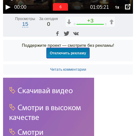
1x
00:00
01:05:21
6
Просмотры
За сегодня
+3
15
0
0
3
Поддержите проект — смотрите без рекламы!
Отключить рекламу
Читать комментарии