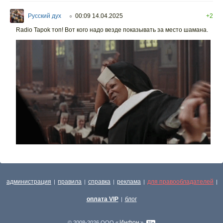
Русский дух
00:09 14.04.2025
+2
○
Radio Tapok топ! Вот кого надо везде показывать за место шамана.
администрация
правила
справка
реклама
для правообладателей
|
|
|
|
|
оплата VIP
блог
|
Инфон
© 2008-2026 ООО «
»