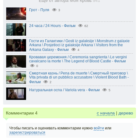
Еще от автора Моя Кровь
541
Грот - Пуля
3
24 часа / 24 Hours - Фильм
62
Гости из Галактики / Gosti iz galaksije \ Monstrum z galaxie
Arkana \ Posjetioci iz galaksije Arkana \ Visitors from the
Arkana Galaxy - Фильм
4
Кровавая церемония / Ceremonia sangrienta \ Le vergini
cavalcano la morte \ The Legend of Blood Castle - Фильм
0
Смертная казнь / Pena de muerte \ Смертный приговор \
Vita privata di un pubblico accusatore \ Violent Blood Bath -
Фильм
2
Натуральная оспа / Variola vera - Фильм
5
Комментарии
4
с начала
|
дерево
Чтобы писать и оценивать комментарии нужно
войти
или
зарегистрироваться