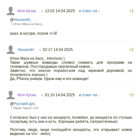
Моя Кровь
12:02 14.04.2025
в ответ на ↓
+1
○
@
Alexandrr
,
Илон Маск на басу...
ахах, в натуре, похож =) 🤣
Alexandrr
02:17 14.04.2025
+2
○
Илон Маск на басу... Неплохо )
Такие шумные команды сложно снимать для программ на
телевизор. Постпродакшн приличный нужон...
Заметно, что знатно поработали над звуковой дорожкой, но
получилось хорошо )
Да, РТапок уникум. Удачи ему и его команде!
Моя Кровь
01:10 14.04.2025
в ответ на ↓
+2
○
@
Русский дух
,
Radio Tapok топ!
Согласен) был у них на концерте, полюбил, до концерта по столько
поскольку, есть они и есть. Хорошие ребята, патриотичные)
Поэтому, люди, чаще посещайте концерты, это открывает новое
видение на что - либо)