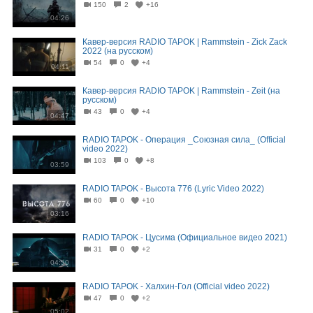
150
2
+16
04:26
Кавер-версия RADIO TAPOK | Rammstein - Zick Zack
2022 (на русском)
54
0
+4
04:11
Кавер-версия RADIO TAPOK | Rammstein - Zeit (на
русском)
43
0
+4
04:47
RADIO TAPOK - Операция _Союзная сила_ (Official
video 2022)
103
0
+8
03:59
RADIO TAPOK - Высота 776 (Lyric Video 2022)
60
0
+10
03:16
RADIO TAPOK - Цусима (Официальное видео 2021)
31
0
+2
04:50
RADIO TAPOK - Халхин-Гол (Official video 2022)
47
0
+2
05:02