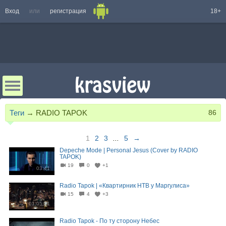
Вход
или
регистрация
18+
Теги
→
RADIO TAPOK
86
1
2
3
...
5
→
Depeche Mode | Personal Jesus (Cover by RADIO
TAPOK)
19
0
+1
03:41
Radio Tapok | «Квартирник НТВ у Маргулиса»
15
4
+3
01:05:21
Radio Tapok - По ту сторону Небес