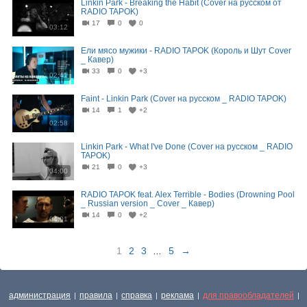
Linkin Park - Breaking the Habit (Cover на русском от
RADIO TAPOK)
17
0
0
03:12
Ели мясо мужики - RADIO TAPOK (Король и Шут Cover
_ Кавер)
33
0
+3
02:41
Faint - Linkin Park (Cover на русском _ RADIO TAPOK)
14
1
+2
02:58
Linkin Park - What I've Done (Cover на русском _ RADIO
TAPOK)
21
0
+3
04:00
RADIO TAPOK feat. Alex Terrible - Bodies (Drowning Pool
_ Russian version _ Cover _ Кавер)
14
0
+2
04:01
1
2
3
...
5
→
администрация
правила
справка
реклама
для правообладателей
|
|
|
|
|