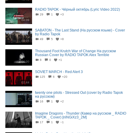
RADIO TAPOK - Чёрный октябрь (Lyric Video 2022)
29
1
+3
04:09
SABATON - The Last Stand (На русском языке) - Cover
by Radio Tapok
49
5
+8
04:05
Thousand Foot Krutch War of Change На русском
Russian Cover by RADIO TAPOK Alex Terrible
8
0
+1
04:00
SOVIET MARCH - Red Alert 3
125
6
+20
02:44
twenty one pilots - Stressed Out (cover by Radio Tapok
на русском)
16
1
+2
04:03
Imagine Dragons - Thunder (Кавер на русском _ RADIO
TAPOK _ Cover) [nlNGiXz3_2M]
17
1
−1
03:15