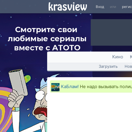
Вход
или
реги
Кино
Загрузить
Нов
КаБлам!
Не надо вызывать поли