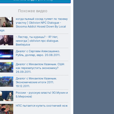
Похожее видео
когда пьяный сосед гуляет по твоему
участку | Oblivion NPC Dialogue -
Skooma Addict Hosed Down By Local
age.
- Лестер, ты куришь? - Я? Нет,
никогда | oblivion npc dialogue.
Beetlejuice
Диалог с Сергеем Алексашенко.
Рубль, доллар, евро. 20.08.2011.
Диалог с Михаилом Хазиным. США:
как перезапустить экономику?
26.09.2011.
Диалог с Михаилом Хазиным.
Экономические итоги 2011.
19.12.2011.
России - русскую власть! (Ю.Мухин и
Б.Миронов)
НПС пытается купить охотничий нож