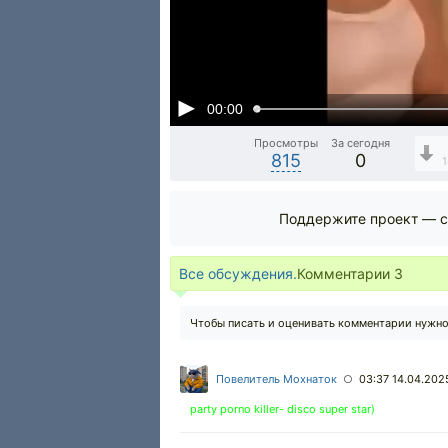
00:00
Просмотры
За сегодня
815
0
1
Поддержите проект — с
Все обсуждения.
Комментарии
3
Чтобы писать и оценивать комментарии нужн
Повелитель Мохнаток
03:37 14.04.202
○
party porno killer- disco super star)