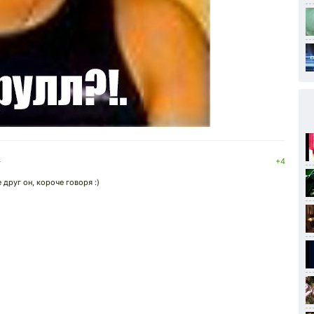
↓
+4
 друг он, короче говоря :)