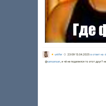
★
unlifer
23:09 13.04.2025
в ответ на 
○
@
sansansan
,
и чё не поделился то этот друг? не