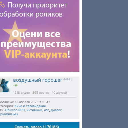
воздушный горошег
6424
|
+19
1218
видео
865
постов
10
друзей
бавлено: 13 апреля 2025 в 10:42
тегория:
Кино и телевидение
ги:
Oblivion NPC
,
интимный
,
нпс
,
диалог
,
орнофильмы
Скачать видео (1.76 Мб)