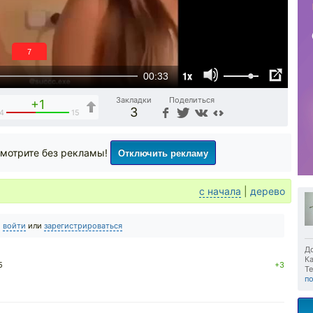
6
1x
00:33
Закладки
Поделиться
+1
3
4
15
Отключить рекламу
мотрите без рекламы!
с начала
|
дерево
о
войти
или
зарегистрироваться
До
Ка
5
+3
Те
п