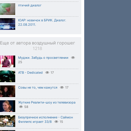
птичий диалог
ЮАР: новичок в БРИК. Диалог.
22.08.2011.
Еще от автора воздушный горошег
1218
Муджи. Забудь о просветлении
25
ATB - Dedicated
17
Совы не то, чем кажутся
17
Жуткие Реалити-шоу из телевизора
58
Безупречное исполнение - Саймон
Филлипс играет 33/8
15