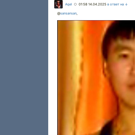
Aqel
01:58 14.04.2025
в ответ на ↓
○
@
sansansan
,