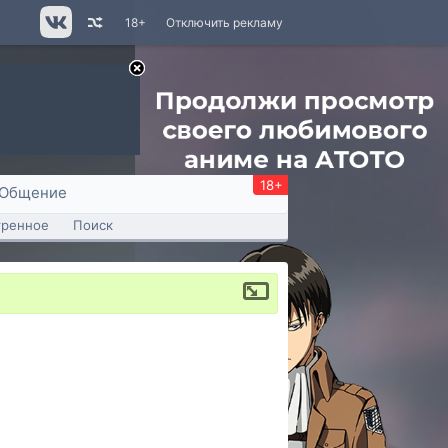
18+
Отключить рекламу
18+
Общение
тренное
Поиск