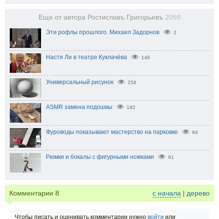
Еще от автора Ростиславъ Григорьевъ
2098
Эти рофлы прошлого. Михаил Задорнов
2
Настя Ли в театре Куклачёва
146
Универсальный рисунок
258
ASMR замена подошвы
182
Фуроводы показывают мастерство на парковке
64
Рюмки и бокалы с фигурными ножками
61
Комментарии
8
с начала
|
дерево
Чтобы писать и оценивать комментарии нужно
войти
или