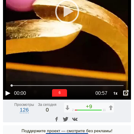
1x
00:00
00:57
5
Просмотры
За сегодня
+9
126
0
2
11
Поддержите проект — смотрите без рекламы!