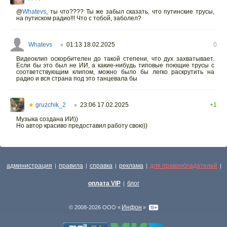
@
Whatevs
,
ты что???? Ты же забыл сказать, что путинские трусы,
на путиском радио!!! Что с тобой, заболел?
Whatevs
01:13 18.02.2025
0
○
Видеоклип оскорбителен до такой степени, что дух захватывает.
Если бы это был не ИИ, а какие-нибудь типовые поющие трусы с
соответствующим клипом, можно было бы легко раскрутить на
радио и вся страна под это танцевала бы
★
gruzchik_2
23:06 17.02.2025
+1
○
Музыка создана ИИ))
Но автор красиво предоставил работу свою))
администрация
правила
справка
реклама
для правообладателей
|
|
|
|
|
оплата VIP
блог
|
Инфон
© 2008-2026 ООО «
»