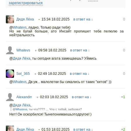
зарегистрироваться
Дядя Лёха
15:34 18.02.2025
в ответ на ↓
0
•
@
Whatevs
,
ладно, Только ради тебя)
Но не бугай больше, ато Инсайт пропишет тебе пелюлю за
нейтральность
Whatevs
09:58 18.02.2025
в ответ на ↓
0
○
@
Дядя Лёха
,
ты сегодня агата замещаешь? Уймись
Sol_365
02:49 18.02.2025
в ответ на ↓
0
○
@
Whatevs
,
Дв уж... малолетки бы сикались от таких "хитов" :))
Alexandrr
02:03 18.02.2025
в ответ на ↓
+1
○
@
Дядя Лёха
,
@
Whatevs
, ты что???? ... Что с тобой, заболел?
Нет! Он оскорбился! Тынепонимаешьэтодругое! )
Дядя Лёха
01:53 18.02.2025
в ответ на ↓
+2
•