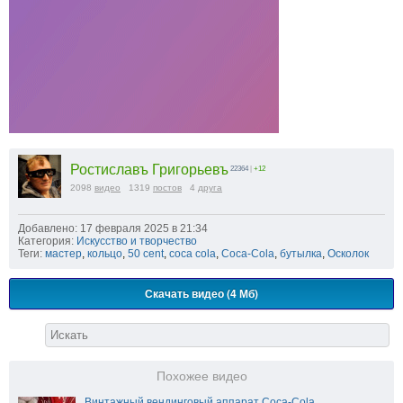
Ростиславъ Григорьевъ
22364
|
+12
2098
видео
1319
постов
4
друга
Добавлено: 17 февраля 2025 в 21:34
Категория:
Искусство и творчество
Теги:
мастер
,
кольцо
,
50 cent
,
coca cola
,
Coca-Cola
,
бутылка
,
Осколок
Скачать видео (4 Мб)
Похожее видео
Винтажный вендинговый аппарат Coca-Cola⁠⁠