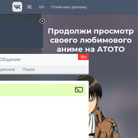
18+
Отключить рекламу
18+
Общение
тренное
Поиск