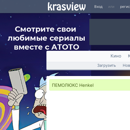
Вход
или
реги
Кино
Загрузить
Нов
ПЕМОЛЮКС Henkel