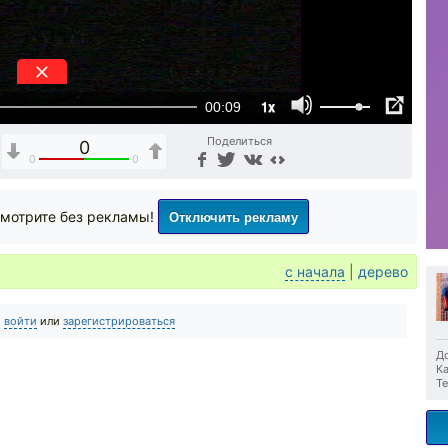
1x
00:09
Поделиться
0
0
0
Отключить рекламу
мотрите без рекламы!
с начала
|
дерево
о
войти
или
зарегистрироваться
До
Ка
Те