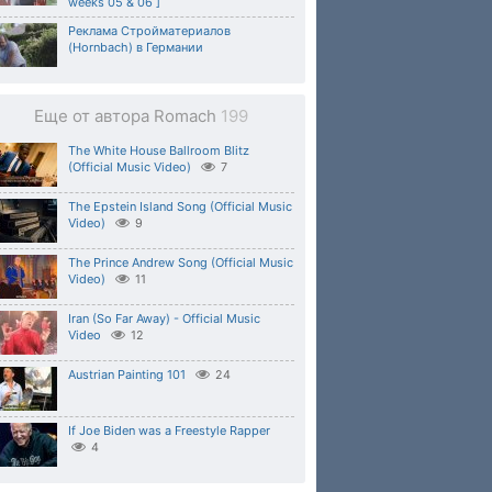
weeks 05 & 06 ]
Реклама Стройматериалов
(Hornbach) в Германии
Еще от автора Romach
199
The White House Ballroom Blitz
(Official Music Video)
7
The Epstein Island Song (Official Music
Video)
9
The Prince Andrew Song (Official Music
Video)
11
Iran (So Far Away) - Official Music
Video
12
Austrian Painting 101
24
If Joe Biden was a Freestyle Rapper
4