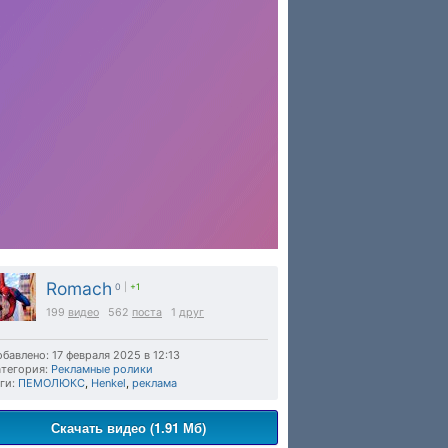
Romach
0
|
+1
199
видео
562
поста
1
друг
бавлено: 17 февраля 2025 в 12:13
тегория:
Рекламные ролики
ги:
ПЕМОЛЮКС
,
Henkel
,
реклама
Скачать видео (1.91 Мб)