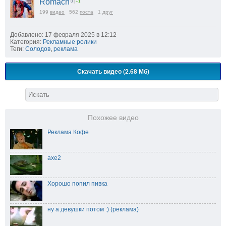
Romach
0
|
+1
199
видео
562
поста
1
друг
Добавлено: 17 февраля 2025 в 12:12
Категория:
Рекламные ролики
Теги:
Солодов
,
реклама
Скачать видео (2.68 Мб)
Похожее видео
Реклама Кофе
axe2
Хорошо попил пивка
ну а девушки потом :) (реклама)