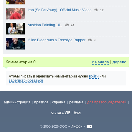
Iran (So Far Away) - Official Music Video
12
Austrian Painting 101
24
If Joe Biden was a Freestyle Rapper
4
Комментарии
0
с начала
|
дерево
Чтобы писать и оценивать комментарии нужно
войти
или
зарегистрироваться
администрация
правила
справка
реклама
для правообладателей
|
|
|
|
|
оплата VIP
блог
|
Инфон
© 2008-2026 ООО «
»