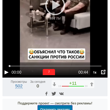
1x
00:00
00:44
7
Просмотры
За сегодня
+11
502
0
19
30
Поддержите проект — смотрите без рекламы!
Отключить рекламу