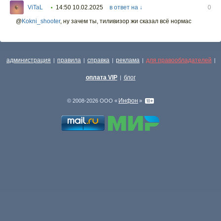
ViTaL
14:50 10.02.2025
в ответ на ↓
0
•
@
Kokni_shooter
,
ну зачем ты, тиливизор жи сказал всё нормас
администрация
правила
справка
реклама
для правообладателей
|
|
|
|
|
оплата VIP
блог
|
Инфон
© 2008-2026 ООО «
»