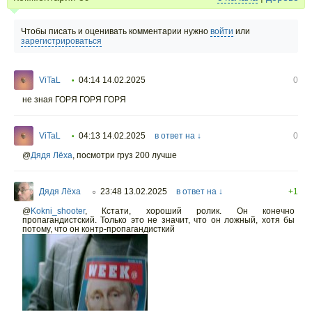
Чтобы писать и оценивать комментарии нужно
войти
или
зарегистрироваться
ViTaL
04:14 14.02.2025
0
•
не зная ГОРЯ ГОРЯ ГОРЯ
ViTaL
04:13 14.02.2025
в ответ на ↓
0
•
@
Дядя Лёха
,
посмотри груз 200 лучше
Дядя Лёха
23:48 13.02.2025
в ответ на ↓
+1
○
@
Kokni_shooter
,
Кстати, хороший ролик. Он конечно
пропагандистский. Только это не значит, что он ложный, хотя бы
потому, что он контр-пропагандисткий