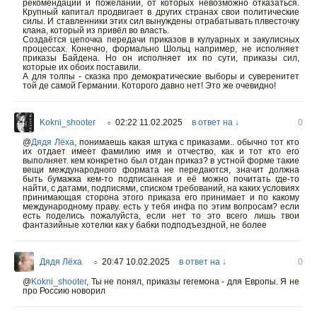
рекомендаций и пожеланий, от которых невозможно отказаться.
Крупный капитал продвигает в других странах свои политические
силы. И ставленники этих сил вынуждены отрабатывать плвесточку
клана, который из привёл во власть.
Создаётся цепочка передачи приказов в кулуарных и закулисных
процессах. Конечно, формально Шольц например, не исполняет
приказы Байдена. Но он исполняет их по сути, приказы сил,
которые их обоих поставили.
А для толпы - сказка про демократические выборы и суверенитет
той де самой Германии. Которого давно нет! Это же очевидно!
Kokni_shooter
02:22 11.02.2025
в ответ на ↓
0
○
@
Дядя Лёха
,
понимаешь какая штука с приказами.. обычно тот кто
их отдает имеет фамилию имя и отчество, как и тот кто его
выполняет. кем конкретно был отдан приказ? в устной форме такие
вещи международного формата не передаются, значит должна
быть бумажка кем-то подписанная и её можно почитать где-то
найти, с датами, подписями, списком требований, на каких условиях
принимающая сторона этого приказа его принимает и по какому
международному праву. есть у тебя инфа по этим вопросам? если
есть поделись пожалуйста, если нет то это всего лишь твои
фантазийные хотелки как у бабки подподъездной, не более
Дядя Лёха
20:47 10.02.2025
в ответ на ↓
0
○
@
Kokni_shooter
,
Ты не понял, приказы гегемона - для Европы. Я не
про Россию новорил