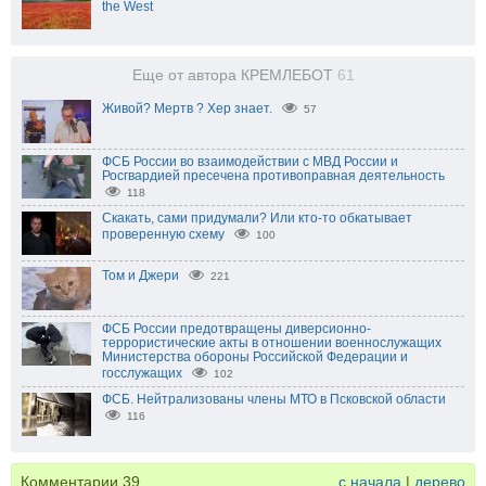
the West
Еще от автора КРЕМЛЕБОТ
61
Живой? Мертв ? Хер знает.
57
ФСБ России во взаимодействии с МВД России и
Росгвардией пресечена противоправная деятельность
118
Скакать, сами придумали? Или кто-то обкатывает
проверенную схему
100
Том и Джери
221
ФСБ России предотвращены диверсионно-
террористические акты в отношении военнослужащих
Министерства обороны Российской Федерации и
госслужащих
102
ФСБ. Нейтрализованы члены МТО в Псковской области
116
Комментарии
39
с начала
|
дерево