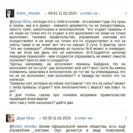
Kokni_shooter
04:01 11.02.2025
в ответ на ↓
0
○
@
Дядя Лёха
,
господи что у тебя в голове.. кто вложил туда эту чушь
и зачем.. как я и думал - никакого документа ты не предоставишь,
просто трёп, шизотеории и конспирология. "кто отдает приказы я
не знаю но точно кто-то отдает и кто выполняет не знаю но точно
выполняет, теневое правительство, управление элитами кто
осуществляет я не знаю но точно кто-то осуществляет и что за
элиты такие я не знаю" вот что ты сказал. 0 сути. 0 фактов, зато
"это же очевидно!". сбежавшему из палаты №6 может и очевидно,
так же ясно как день что он наполеон. \n>Создаётся цепочка
передачи приказов\n - кем создается спрашивать не имеет смысла
полагаю? просто кем то создается.
"Шольц например, не исполняет приказы Байдена. Но он
исполняет их по сути". дак исполняет или нет? воот, хотя бы имена
появились заказчика и исполнителя, но тут же ты утверждаешь что
он их не исполняет, или исполняет? я правда не понял что ты
написал.
"приказы сил, которые их обоих поставили." что это за силы? может
с неба приказы отдают? или инопланетяне с марса? как зовут то
их?
А для толпы сказка про теневое незримое правительство
правящее всем миром
чего там у тебя насыпано? дайте два
Дядя Лёха
03:35 11.02.2025
в ответ на ↓
0
○
@
Kokni_shooter
,
Кроме официальной жизни общества, есть ещё
управление элитами. Оно делается в виде пожеланий,