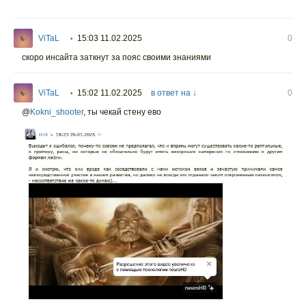
ViTaL
15:03 11.02.2025
0
•
скоро инсайта заткнут за пояс своими знаниями
ViTaL
15:02 11.02.2025
в ответ на ↓
0
•
@
Kokni_shooter
,
ты чекай стену ево