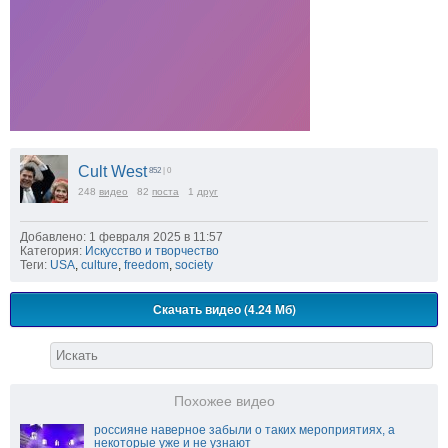
Cult West
852
| 0
248
видео
82
поста
1
друг
Добавлено: 1 февраля 2025 в 11:57
Категория:
Искусство и творчество
Теги:
USA
,
culture
,
freedom
,
society
Скачать видео (4.24 Мб)
Похожее видео
россияне наверное забыли о таких мероприятиях, а
некоторые уже и не узнают