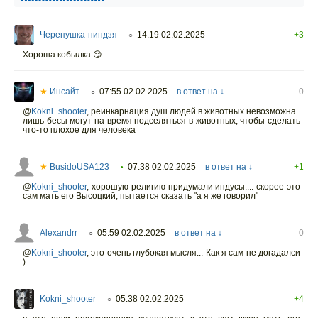
Черепушка-ниндзя
14:19 02.02.2025
+3
○
Хороша кобылка.😏
★
Инсайт
07:55 02.02.2025
в ответ на ↓
0
○
@
Kokni_shooter
,
реинкарнация душ людей в животных невозможна..
лишь бесы могут на время подселяться в животных, чтобы сделать
что-то плохое для человека
★
BusidoUSA123
07:38 02.02.2025
в ответ на ↓
+1
•
@
Kokni_shooter
,
хорошую религию придумали индусы.... скорее это
сам мать его Высоцкий, пытается сказать "а я же говорил"
Alexandrr
05:59 02.02.2025
в ответ на ↓
0
○
@
Kokni_shooter
,
это очень глубокая мысля... Как я сам не догадалси
)
Kokni_shooter
05:38 02.02.2025
+4
○