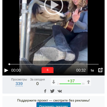
1x
00:00
00:32
5
Просмотры
За сегодня
+37
339
0
2
39
Поддержите проект — смотрите без рекламы!
Отключить рекламу