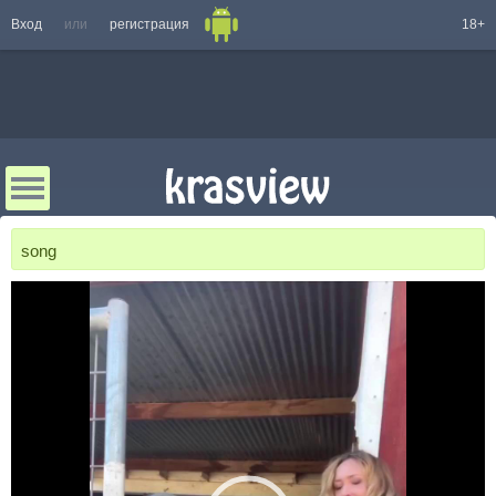
Вход
или
регистрация
18+
song