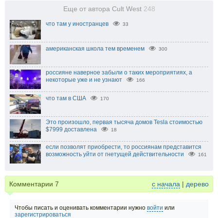
Еще от автора Cult West
248
что там у иностранцев
33
американская школа тем временем
300
россияне наверное забыли о таких мероприятиях, а
некоторые уже и не узнают
166
что там в США
170
Это произошло, первая тысяча домов Tesla стоимостью
$7999 доставлена
18
если позволят приобрести, то россиянам представится
возможность уйти от гнетущей действительности
161
Комментарии
7
с начала
|
дерево
Чтобы писать и оценивать комментарии нужно
войти
или
зарегистрироваться