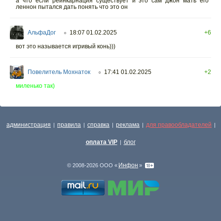
а что если реинкарнация существует и это сам джон мать его
леннон пытался дать понять что это он
АльфаДог
18:07 01.02.2025
+6
○
вот это называется игривый конь)))
Повелитель Мохнаток
17:41 01.02.2025
+2
○
миленько так)
администрация
правила
справка
реклама
для правообладателей
|
|
|
|
|
оплата VIP
блог
|
Инфон
© 2008-2026 ООО «
»