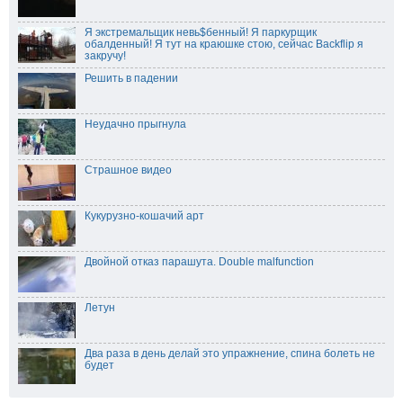
Я экстремальщик невь$бенный! Я паркурщик
обалденный! Я тут на краюшке стою, сейчас Backflip я
закручу!
Решить в падении
Неудачно прыгнула
Страшное видео
Кукурузно-кошачий арт
Двойной отказ парашута. Double malfunction
Летун
Два раза в день делай это упражнение, спина болеть не
будет