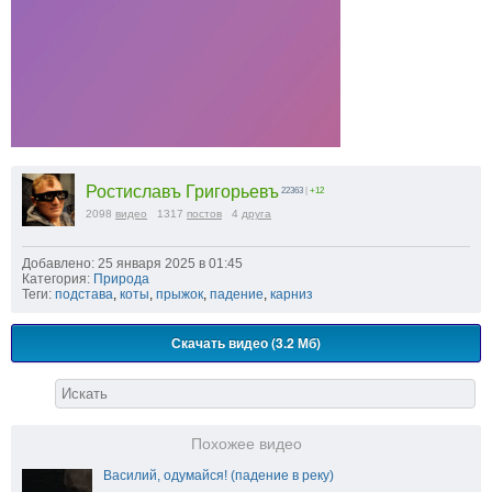
Ростиславъ Григорьевъ
22363
|
+12
2098
видео
1317
постов
4
друга
Добавлено: 25 января 2025 в 01:45
Категория:
Природа
Теги:
подстава
,
коты
,
прыжок
,
падение
,
карниз
Скачать видео (3.2 Мб)
Похожее видео
Василий, одумайся! (падение в реку)