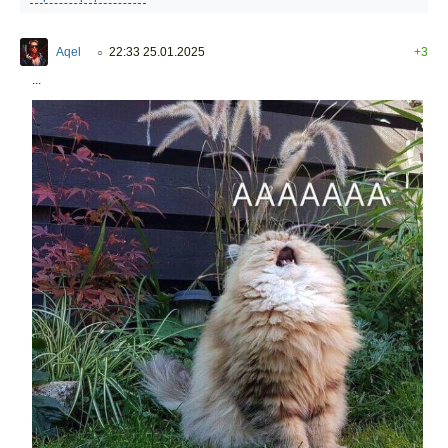
Aqel
22:33 25.01.2025
+3
○
...