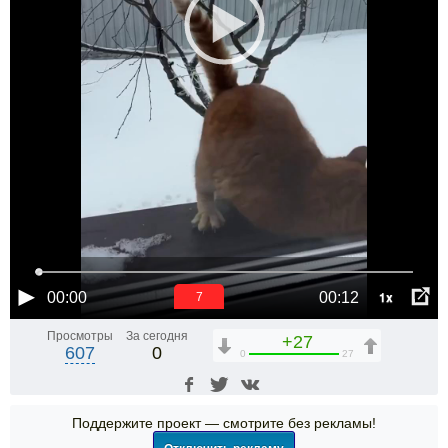
1x
00:00
00:12
6
Просмотры
За сегодня
+27
607
0
0
27
Поддержите проект — смотрите без рекламы!