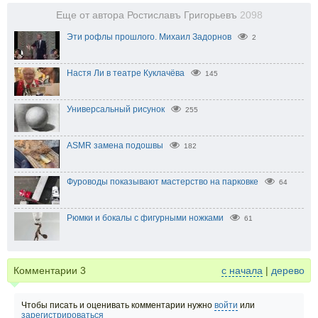
Еще от автора Ростиславъ Григорьевъ
2098
Эти рофлы прошлого. Михаил Задорнов
2
Настя Ли в театре Куклачёва
145
Универсальный рисунок
255
ASMR замена подошвы
182
Фуроводы показывают мастерство на парковке
64
Рюмки и бокалы с фигурными ножками
61
Комментарии
3
с начала
|
дерево
Чтобы писать и оценивать комментарии нужно
войти
или
зарегистрироваться