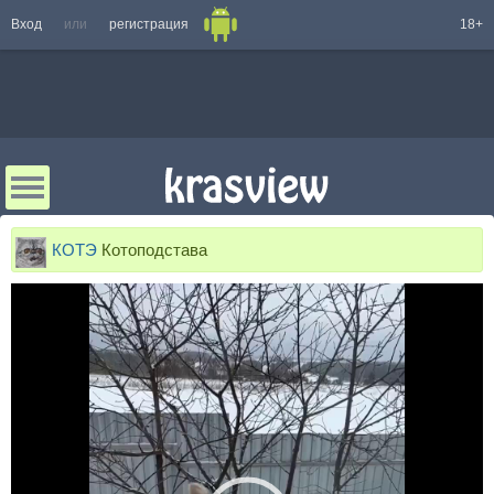
Вход
или
регистрация
18+
КОТЭ
Котоподстава