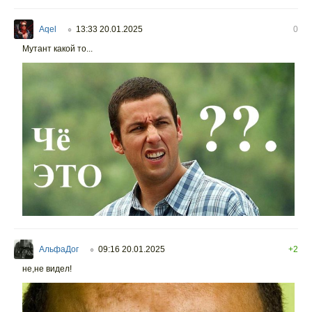
Aqel
13:33 20.01.2025
0
○
Мутант какой то...
АльфаДог
09:16 20.01.2025
+2
○
не,не видел!