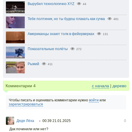
Вырубил технологично XYZ
44
Тебе полтиник, но ты будеш плакать как сучка
481
Американцы знают толк в фейерверках
131
Показательные полёты
272
Рыжий
411
Комментарии
4
с начала
|
дерево
Чтобы писать и оценивать комментарии нужно
войти
или
зарегистрироваться
Дядя Лёха
00:39 21.01.2025
0
○
Дак починили или нет?