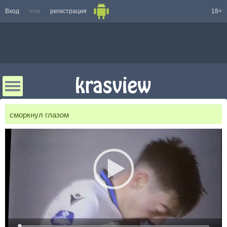
Вход
или
регистрация
18+
сморкнул глазом