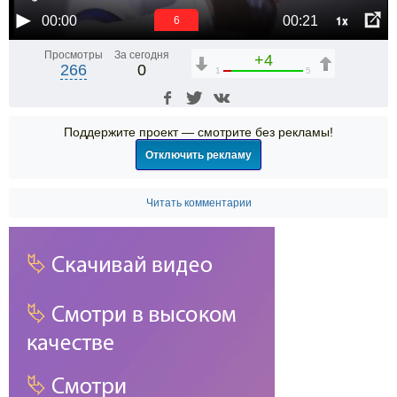
1x
00:00
00:21
6
Просмотры
За сегодня
+4
266
0
1
5
Поддержите проект — смотрите без рекламы!
Отключить рекламу
Читать комментарии