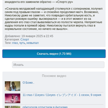
инцидента его заменили обратно — «Спортс.ру»
«Сначала молдавский нападающий столкнулся с соперником, получил
синяк под правым глазом — и спокойно продолжил матч. Возможно,
Николэеску даже не заметил, что повредил орбитальную кость, и
сделал роковую ошибку: высморкался — и в этот момент из-за
давления его глаз стал вываливаться из полости черепа. Неприятные
кадры попали в прямой эфир: Николэеску пытался вернуть глаз в
нормальное состояние, но ничего не вышло».
Добавлено: 19 января 2025 в 22:45
Категория:
Спорт
Теги:
глаз
,
чуть
,
невыпал
Скачать видео (1.73 Мб)
Похожее видео
О Боже..
11 глаз / 11eyes / 11eyes イレブンアイズ - 1 сезон, 9 серия
обитателя отпустили в Анталию