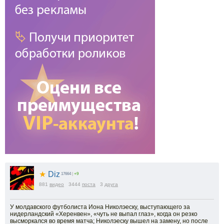
★
Diz
17664
|
+9
881
видео
3444
поста
3
друга
У молдавского футболиста Иона Николэеску, выступающего за
нидерландский «Херенвен», «чуть не выпал глаз», когда он резко
высморкался во время матча; Николэеску вышел на замену, но после