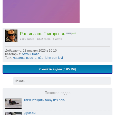
Ростиславъ Григорьевъ
22378
|
+17
2100
видео
1322
поста
4
друга
Добавлено: 13 января 2025 в 16:10
Категория:
Авто и мото
Теги:
машина
,
ворота
,
лёд
,
john bon jovi
Скачать видео (3.85 Мб)
Похожее видео
как вытащить тачку изх реки
Думаем