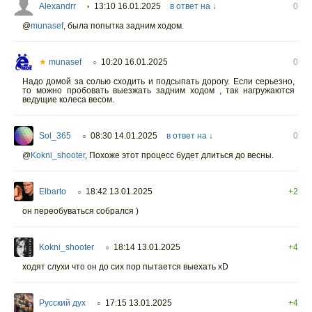
Alexandrr
13:10 16.01.2025
в ответ на ↓
0
•
@
munasef
,
была попытка задним ходом.
★
munasef
10:20 16.01.2025
0
○
Надо домой за солью сходить и подсыпать дорогу. Если серьезно,
то можно пробовать выезжать задним ходом , так нагружаются
ведущие колеса весом.
Sol_365
08:30 14.01.2025
в ответ на ↓
0
○
@
Kokni_shooter
,
Похоже этот процесс будет длиться до весны.
Elbarto
18:42 13.01.2025
+2
○
он переобуваться собрался )
Kokni_shooter
18:14 13.01.2025
+4
○
ходят слухи что он до сих пор пытается выехать xD
Русский дух
17:15 13.01.2025
+4
○