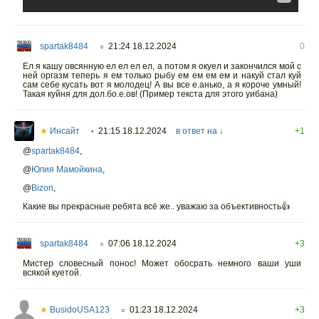
spartak8484
21:24 18.12.2024
0
○
Ел я кашу овсянную ел ел ел ел, а потом я окуел и закончился мой с
ней оргазм теперь я ем только рыбу ем ем ем ем и накуй стал куй
сам себе кусать вот я молодец! А вы все е.анько, а я короче умный!
Такая куйня для дол.бо.е.ов! (Пример текста для этого уибана)
★
Инсайт
21:15 18.12.2024
в ответ на ↓
+1
•
@
spartak8484
,
@
Юлия Мамойкина
,
@
Bizon
,
Какие вы прекрасные ребята всё же.. уважаю за объективность👍
spartak8484
07:06 18.12.2024
+3
○
Мистер словесный понос! Может обосрать немного ваши уши
всякой куетой.
★
BusidoUSA123
01:23 18.12.2024
+3
○