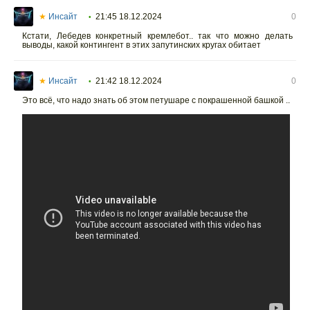
★
Инсайт
21:45 18.12.2024
0
•
Кстати, Лебедев конкретный кремлебот.. так что можно делать
выводы, какой контингент в этих запутинских кругах обитает
★
Инсайт
21:42 18.12.2024
0
•
Это всё, что надо знать об этом петушаре с покрашенной башкой ..