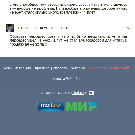
с его способностями отсосать самому себе, лизнуть жопу другому
ему вообще не проблема. Ну и вообще его мнения, которое никого
не e6ёт, стало сильно много, кремлевский ***плeт
★
Bizon
00:50 18.12.2024
+5
○
Обсерает мерседес, хоть у него их было несколько штук, а как
мерседес ушел из России, тут же стал амбассадором для китайца,
продажная же жопа )))
администрация
правила
справка
реклама
для правообладателей
|
|
|
|
|
оплата VIP
блог
|
Инфон
© 2008-2026 ООО «
»