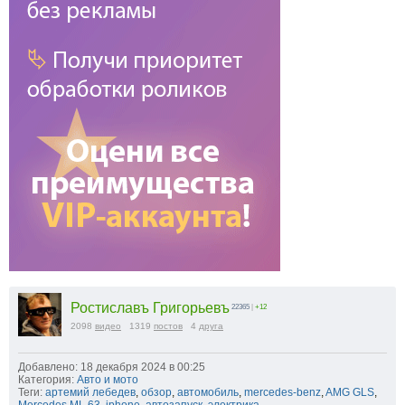
Ростиславъ Григорьевъ
22365
|
+12
2098
видео
1319
постов
4
друга
Добавлено: 18 декабря 2024 в 00:25
Категория:
Авто и мото
Теги:
артемий лебедев
,
обзор
,
автомобиль
,
mercedes-benz
,
AMG GLS
,
Mercedes ML 63
,
iphone
,
автозапуск
,
электрика