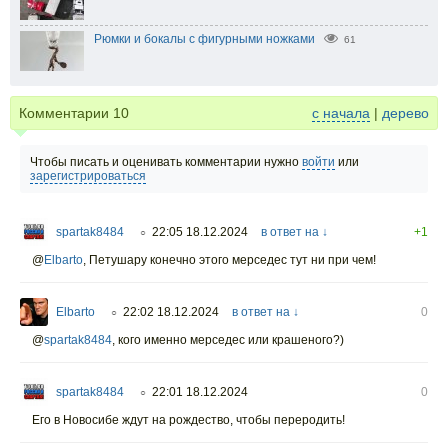
Рюмки и бокалы с фигурными ножками
61
Комментарии
10
с начала
|
дерево
Чтобы писать и оценивать комментарии нужно
войти
или
зарегистрироваться
spartak8484
22:05 18.12.2024
в ответ на ↓
+1
○
@
Elbarto
,
Петушару конечно этого мерседес тут ни при чем!
Elbarto
22:02 18.12.2024
в ответ на ↓
0
○
@
spartak8484
,
кого именно мерседес или крашеного?)
spartak8484
22:01 18.12.2024
0
○
Его в Новосибе ждут на рождество, чтобы переродить!