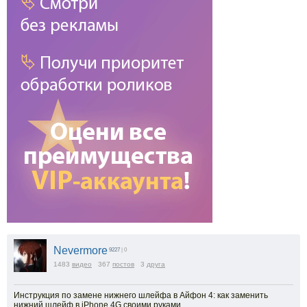
Nevermore
9227
| 0
1483
видео
367
постов
3
друга
Инструкция по замене нижнего шлейфа в Айфон 4: как заменить
нижний шлейф в iPhone 4G своими руками.