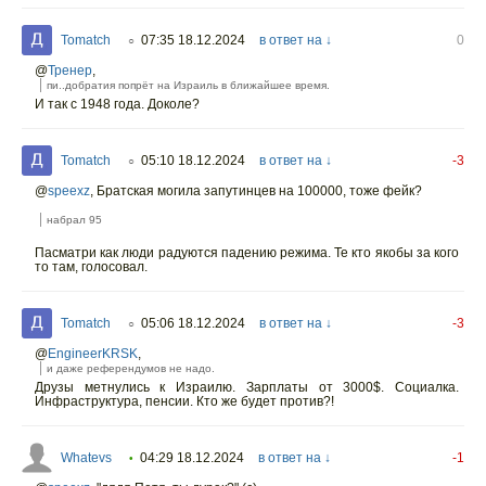
Tomatch
07:35 18.12.2024
в ответ на ↓
0
○
@
Тренер
,
пи..добратия попрёт на Израиль в ближайшее время.
И так с 1948 года. Доколе?
Tomatch
05:10 18.12.2024
в ответ на ↓
-3
○
@
speexz
,
Братская могила запутинцев на 100000, тоже фейк?
набрал 95
Пасматри как люди радуются падению режима. Те кто якобы за кого
то там, голосовал.
Tomatch
05:06 18.12.2024
в ответ на ↓
-3
○
@
EngineerKRSK
,
и даже референдумов не надо.
Друзы метнулись к Израилю. Зарплаты от 3000$. Социалка.
Инфраструктура, пенсии. Кто же будет против?!
Whatevs
04:29 18.12.2024
в ответ на ↓
-1
•