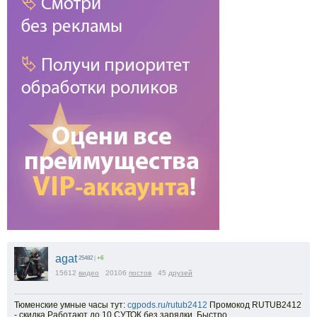
agat
25482
|
+6
15612
видео
20106
постов
45
друзей
Тюменские умные часы тут:
cgpods.ru/rutub2412
Промокод RUTUB2412
- скидка Работают до 10 СУТОК без зарядки. Быстро