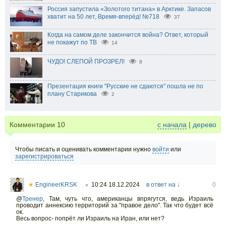
Россия запустила «Золотого титана» в Арктике. Запасов
хватит на 50 лет, Время-вперёд! №718
37
Когда на самом деле закончится война? Ответ, который
не покажут по ТВ
14
ЧУДО! СЛЕПОЙ ПРОЗРЕЛ!
8
Презентация книги "Русские не сдаются" пошла не по
плану Старикова
2
Комментарии
10
с начала
|
дерево
Чтобы писать и оценивать комментарии нужно
войти
или
зарегистрироваться
★
EngineerKRSK
10:24 18.12.2024
в ответ на ↓
0
○
@
Тренер
,
Там, чуть что, американцы впрягутся, ведь Израиль
проводит аннексию территорий за "правое дело". Так что будет всё
ок.
Весь вопрос- попрёт ли Израиль на Иран, или нет?