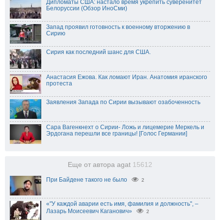
Дипломаты США: настало время укрепить суверенитет
Белоруссии (Обзор ИноСми)
Запад проявил готовность к военному вторжению в
Сирию
Сирия как последний шанс для США.
Анастасия Ежова. Как ломают Иран. Анатомия иранского
протеста
Заявления Запада по Сирии вызывают озабоченность
Сара Вагенкнехт о Сирии- Ложь и лицемерие Меркель и
Эрдогана перешли все границы! [Голос Германии]
Еще от автора agat
15612
При Байдене такого не было
2
«"У каждой аварии есть имя, фамилия и должность", –
Лазарь Моисеевич Каганович»
2