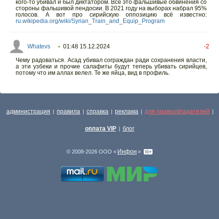
кого-то убивал и был диктатором. Всё это фальшивые обвинения со
стороны фальшивой пендосии. В 2021 году на выборах набрал 95%
голосов. А вот про сирийскую оппозицию всё известно:
ru.wikipedia.org/wiki/Syrian_Train_and_Equip_Program
Whatevs
01:48 15.12.2024
-2
•
Чему радоваться. Асад убивал сограждан ради сохранения власти,
а эти узбеки и прочие салафиты будут теперь убивать сирийцев,
потому что им аллах велел. Те же яйца, вид в профиль.
администрация
правила
справка
реклама
для правообладателей
|
|
|
|
|
оплата VIP
блог
|
Инфон
© 2008-2026 ООО «
»