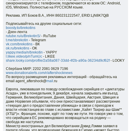
синхронизируются с телефоном, подключаются ко всем ОС: Android,
iOS, Windows. Полностью на РУССКОМ языке.
Реклама. ИП Боков В.А., ИНН 860231222547, ERID:LjN8K7QjB
Подписывайтесь на другие социальные сети:
boosty.to/brekotins
- Дзен-лента
rutube.ru/u/BrekotinS/
- RuTube
t.me/sbrekotin
- Telegram
vk.com/brekotins
- ВК
ok.ru/brekotins
- OK
yappy.media/n/brekotin
- YAPPY
l.likee.video/p/nTumUc
- LIKEE
share.looky.com/profile/2a58a087-33dd-4f2b-a90a-36234d9cf62f
- LOOKY
Сбербанк МИР: 2202 2081 0629 7196
www.donationalerts.com/r/aftershocknews
По вопросу размещения рекламных интеграций - обращайтесь на
email agent_aftershock@
mail
.ru
Европа, ликовавшая по поводу освобождения сирийцев от «диктатуры
Асада», уже в понедельник, 9 декабря, начала закрывать им въезд.
Германия, Великобритания, Дания, Швейцария, Австрия, Швеция и
даже Норвегия объявили, что они приостанавливают рассмотрение
«текущих дел о предоставлении убежища» в связи с приходом к
власти «повстанцев во главе с исламистами „Хайят Тахрир аш-Шам“*
(ХТШ*)». Франция, похоже, идёт по тому же пути. Не говоря уже о том,
что сирийцам в ЕС рекомендовано возвращаться на родину —
свобода же наступила.
Министр иностранных дел Великобритании Дэвид Лэмми заявил в
палате общин, что возвращение беженцев в Сирию «может быстро