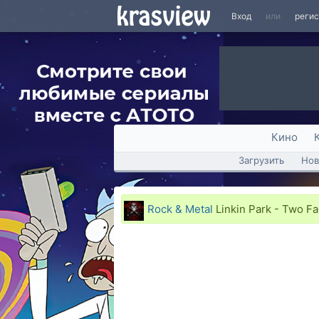
Вход
или
реги
Кино
Загрузить
Нов
Rock & Metal
Linkin Park - Two F