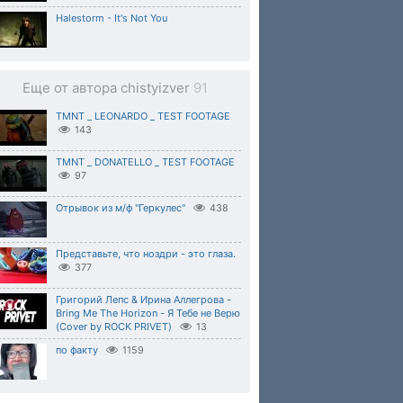
Halestorm - It's Not You
Еще от автора chistyizver
91
TMNT _ LEONARDO _ TEST FOOTAGE
143
TMNT _ DONATELLO _ TEST FOOTAGE
97
Отрывок из м/ф "Геркулес"
438
Представьте, что ноздри - это глаза.
377
Григорий Лепс & Ирина Аллегрова -
Bring Me The Horizon - Я Тебе не Верю
(Cover by ROCK PRIVET)
13
по факту
1159