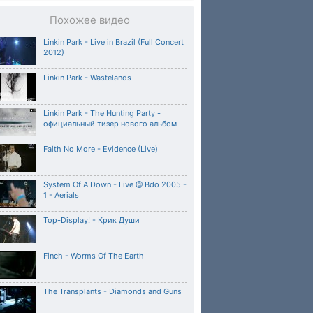
Похожее видео
Linkin Park - Live in Brazil (Full Concert
2012)
Linkin Park - Wastelands
Linkin Park - The Hunting Party -
официальный тизер нового альбом
Faith No More - Evidence (Live)
System Of A Down - Live @ Bdo 2005 -
1 - Aerials
Top-Display! - Крик Души
Finch - Worms Of The Earth
The Transplants - Diamonds and Guns