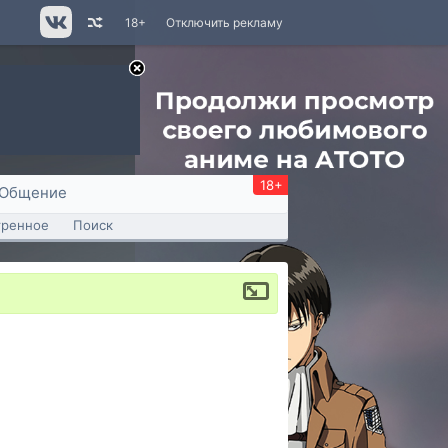
18+
Отключить рекламу
18+
Общение
тренное
Поиск