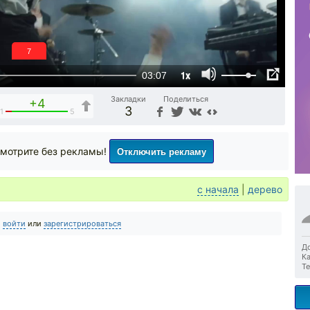
6
1x
03:07
Закладки
Поделиться
+4
3
1
5
Отключить рекламу
мотрите без рекламы!
с начала
|
дерево
о
войти
или
зарегистрироваться
До
Ка
Те