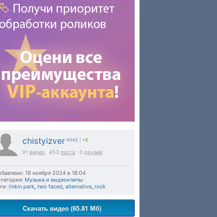
chistyizver
4043
|
+5
91
видео
453
поста
0
друзей
бавлено: 18 ноября 2024 в 18:04
тегория:
Музыка и видеоклипы
ги:
linkin park
,
two faced
,
alternative
,
rock
Скачать видео (65.81 Мб)