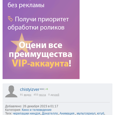
chistyizver
4043
|
+5
91
видео
453
поста
0
друзей
Добавлено: 26 декабря 2023 в 01:17
Категория:
Кино и телевидение
Теги:
черепашки ниндзя
,
Донателло
,
Анимация.
,
мультсериал
,
ютуб
,