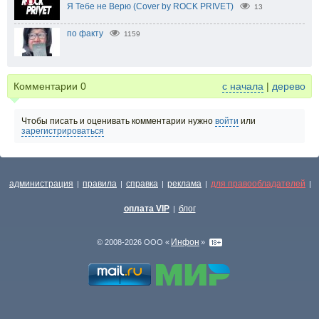
Я Тебе не Верю (Cover by ROCK PRIVET)
13
по факту
1159
Комментарии
0
с начала
|
дерево
Чтобы писать и оценивать комментарии нужно
войти
или
зарегистрироваться
администрация
правила
справка
реклама
для правообладателей
|
|
|
|
|
оплата VIP
блог
|
Инфон
© 2008-2026 ООО «
»