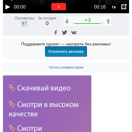
1x
00:00
00:16
6
Просмотры
За сегодня
+3
97
0
0
3
Поддержите проект — смотрите без рекламы!
Отключить рекламу
Читать комментарии