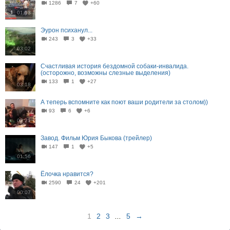
1286
7
+60
01:13
Эурон психанул...
243
3
+33
03:02
Счастливая история бездомной собаки-инвалида.
(осторожно, возможны слезные выделения)
133
1
+27
03:18
А теперь вспомните как поют ваши родители за столом))
93
6
+6
02:21
Завод. Фильм Юрия Быкова (трейлер)
147
1
+5
01:56
Ёлочка нравится?
2590
24
+201
00:07
1
2
3
...
5
→