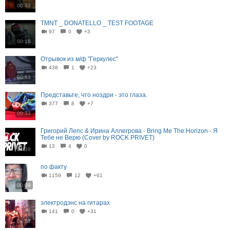
00:32
TMNT _ DONATELLO _ TEST FOOTAGE
97
0
+3
00:16
Отрывок из м/ф "Геркулес"
438
1
+23
00:53
Представьте, что ноздри - это глаза.
377
8
+7
00:33
Григорий Лепс & Ирина Аллегрова - Bring Me The Horizon - Я
Тебе не Верю (Cover by ROCK PRIVET)
13
4
0
04:39
по факту
1159
12
+61
00:09
электродэнс на гитарах
141
0
+31
06:51