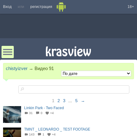
Вход
или
регистрация
18+
chistyizver
→
Видео
91
1
2
3
...
5
→
Linkin Park - Two Faced
31
0
+4
03:07
TMNT _ LEONARDO _ TEST FOOTAGE
143
1
+4