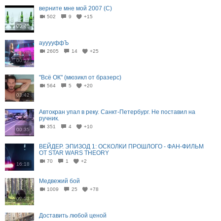
верните мне мой 2007 (С)
502
9
+15
00:40
аууууффЪ
2605
14
+25
00:17
"Всё ОК" (мюзикл от бразерс)
564
5
+20
03:42
Автокран упал в реку. Санкт-Петербург. Не поставил на
ручник.
351
4
+10
00:35
ВЕЙДЕР. ЭПИЗОД 1: ОСКОЛКИ ПРОШЛОГО - ФАН-ФИЛЬМ
ОТ STAR WARS THEORY
70
1
+2
16:18
Медвежий бой
1009
25
+78
02:53
Доставить любой ценой