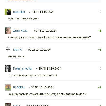
capacitor
04:01 14.10.2024
0
○
молот эт типа санции )
Дядя Лёха
02:41 14.10.2024
+1
○
Я не могу на это смотреть. Просто скажите мне, она выжила?
MatriX
02:23 14.10.2024
+3
○
Конец света.
Kokni_shooter
10:48 13.10.2024
0
○
а на что был расчет собственно? xD
B100Die
21:51 12.10.2024
+1
○
Закончилось на самом интересном( а есть полное видео ?