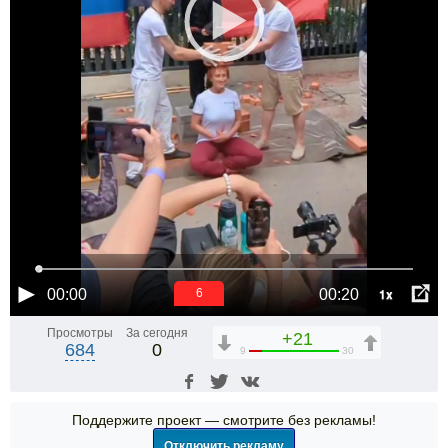
1x
00:00
00:20
6
Просмотры
За сегодня
+21
684
0
9
30
Поддержите проект — смотрите без рекламы!
Отключить рекламу