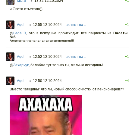
MCiS
13:32 12.10.2024
+1
○
и Света отьехала))
Aqel
12:55 12.10.2024
в ответ на ↓
+1
○
@
Lega R
,
это в психушке происходит, все пациенты из
Палаты
№6
...
Ахахахахаахахахахахахахахахааха!!!
Aqel
12:52 12.10.2024
в ответ на ↓
+1
○
@
Захарчук
,
балабол тут только ты, желчью исходишь!..
Aqel
12:50 12.10.2024
+4
○
Вместо "вакцины" что ли, новый способ очистки от пенсионеров??