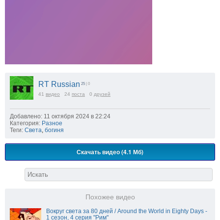
RT Russian
25
| 0
41
видео
24
поста
0
друзей
Добавлено: 11 октября 2024 в 22:24
Категория:
Разное
Теги:
Света
,
богиня
Скачать видео (4.1 Мб)
Похожее видео
Вокруг света за 80 дней / Around the World in Eighty Days -
1 сезон, 4 серия "Рим"