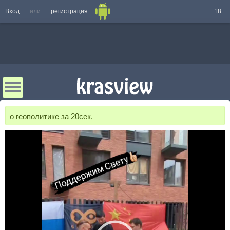
Вход
или
регистрация
18+
о геополитике за 20сек.