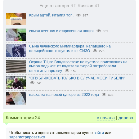
Еще от автора RT Russian
41
Крым ацтой, Италия топ.
197
самая честная и откровенная нация
382
Сына чеченского миллиардера, напавшего на
полицейского, отпустили из СИЗО
275
Охрана ТЦ во Владивостоке не пустила приехавших на
вызов медиков: от водителя скорой потребовали
оплатить парковку
152
"ОПУБЛИКОВАТЬ ТОЛЬКО В СЛУЧАЕ МОЕЙ ГИБЕЛИ"
741
пасхалка на новой купюре из 2022 года
433
Комментарии
24
с начала
|
дерево
Чтобы писать и оценивать комментарии нужно
войти
или
зарегистрироваться