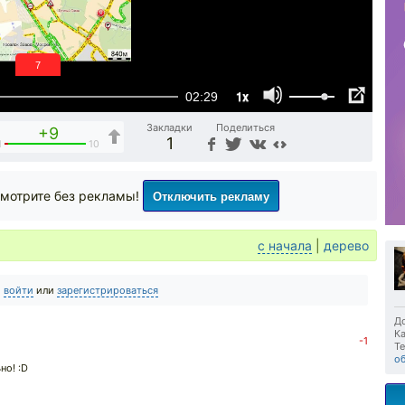
6
1x
02:29
Закладки
Поделиться
+9
1
1
10
Отключить рекламу
мотрите без рекламы!
с начала
|
дерево
о
войти
или
зарегистрироваться
До
Ка
-1
Те
о
но! :D