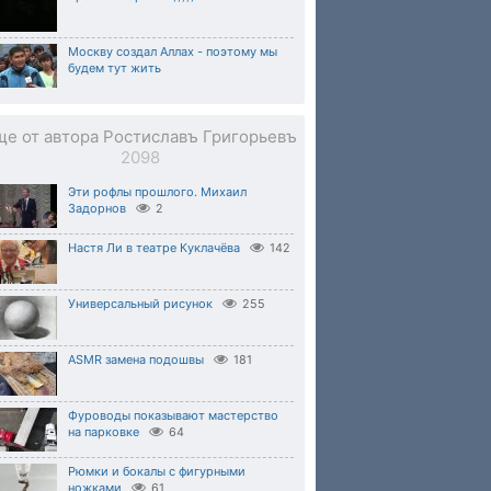
Москву создал Аллах - поэтому мы
будем тут жить
ще от автора Ростиславъ Григорьевъ
2098
Эти рофлы прошлого. Михаил
Задорнов
2
Настя Ли в театре Куклачёва
142
Универсальный рисунок
255
ASMR замена подошвы
181
Фуроводы показывают мастерство
на парковке
64
Рюмки и бокалы с фигурными
ножками
61