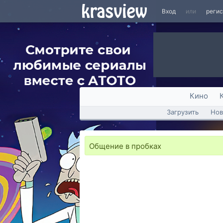
Вход
или
реги
Кино
Загрузить
Нов
Общение в пробках