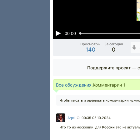
00:00
Просмотры
За сегодня
140
0
Поддержите проект — с
Все обсуждения.
Комментарии
1
Чтобы писать и оценивать комментарии нужн
Aqel
00:35 05.10.2024
○
Что то из московии, для
России
это не актуаль