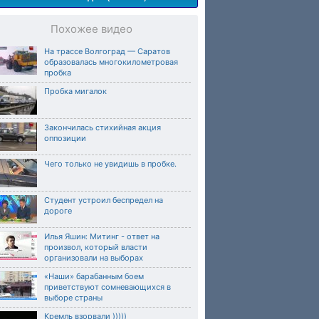
Похожее видео
На трассе Волгоград — Саратов
образовалась многокилометровая
пробка
Пробка мигалок
Закончилась стихийная акция
оппозиции
Чего только не увидишь в пробке.
Студент устроил беспредел на
дороге
Илья Яшин: Митинг - ответ на
произвол, который власти
организовали на выборах
«Наши» барабанным боем
приветствуют сомневающихся в
выборе страны
Кремль взорвали )))))