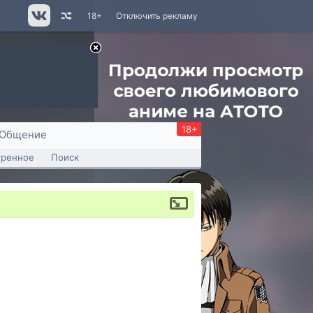
18+
Отключить рекламу
18+
Общение
тренное
Поиск