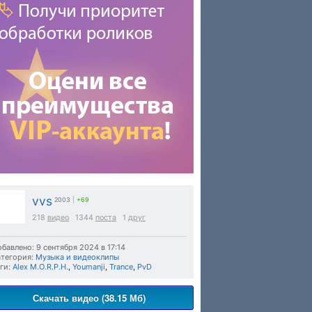
vvs
2003
|
+69
218
видео
1344
поста
1
друг
бавлено: 9 сентября 2024 в 17:14
тегория:
Музыка и видеоклипы
ги:
Alex M.O.R.P.H.
,
Youmanji
,
Trance
,
PvD
Скачать видео (38.15 Мб)