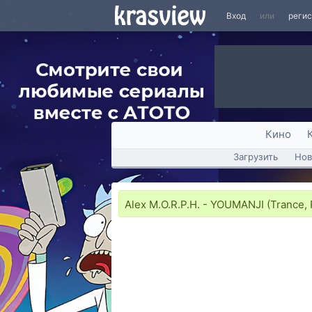
Вход
или
реги
Кино
Загрузить
Нов
Alex M.O.R.P.H. - YOUMANJI (Trance,