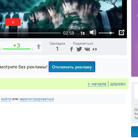
6
1x
02:59
Закладки
Поделиться
+3
1
0
3
Отключить рекламу
мотрите без рекламы!
с начала
|
дерево
о
войти
или
зарегистрироваться
До
Ка
Те