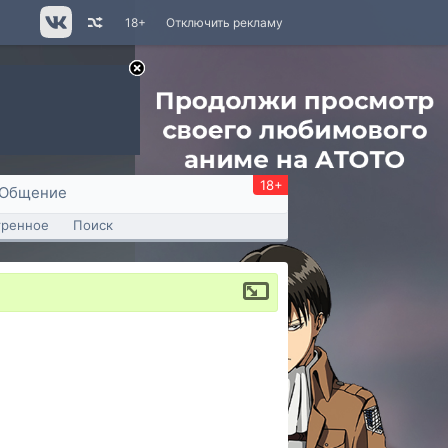
18+
Отключить рекламу
18+
Общение
тренное
Поиск