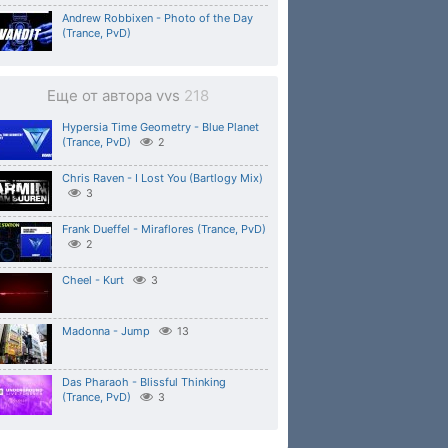
Andrew Robbixen - Photo of the Day
(Trance, PvD)
Еще от автора vvs
218
Hypersia Time Geometry - Blue Planet
(Trance, PvD)
2
Chris Raven - I Lost You (Bartlogy Mix)
3
Frank Dueffel - Miraflores (Trance, PvD)
2
Cheel - Kurt
3
Madonna - Jump
13
Das Pharaoh - Blissful Thinking
(Trance, PvD)
3