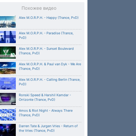
Похожее видео
Alex M.O.R.P.H. - Happy (Trance, PvD)
Alex M.O.R.P.H. - Paradise (Trance,
PvD)
Alex M.O.R.P.H. - Sunset Boulevard
(Trance, PvD)
Alex M.O.R.P.H. & Paul van Dyk - We Are
(Trance, PvD)
Alex M.O.R.P.H. - Calling Berlin (Trance,
PvD)
Ronski Speed & Harshil Kamdar -
Orrizonte (Trance, PvD)
Amos & Riot Night - Always There
(Trance, PvD)
Darren Tate & Jurgen Vries - Return of
the Vries (Trance, PvD)