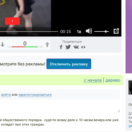
6
1x
00:15
Поделиться
0
13
13
Отключить рекламу
мотрите без рекламы!
с начала
|
дерево
о
войти
или
зарегистрироваться
О
0
До
Ка
 общественного порядка.. судя по всему дело к 10 часам вечера или уже
Те
 охладит пыл этих граждан..
у