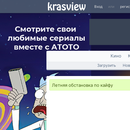
Вход
или
реги
Кино
Загрузить
Нов
Летняя обстановка по кайфу