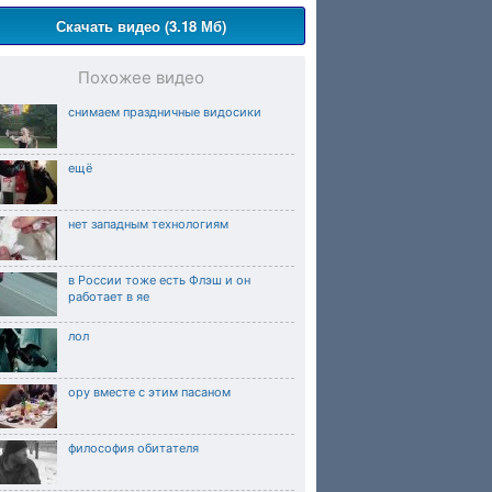
Скачать видео (3.18 Мб)
Похожее видео
снимаем праздничные видосики
ещё
нет западным технологиям
в России тоже есть Флэш и он
работает в яе
лол
ору вместе с этим пасаном
философия обитателя