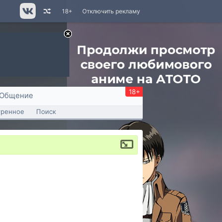
18+
Отключить рекламу
18+
Общение
тренное
Поиск