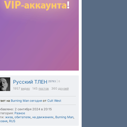
Русский ТЛЕН
25793
| 0
1957
видео
145
постов
360
друзей
твет на
Burning Man сегодня
от
Cult West
бавлено: 2 сентября 2024 в 20:15
тегория:
Разное
ги:
жиза
,
обитатели
,
на движениях
,
Burning Man
,
ровня
,
RUS