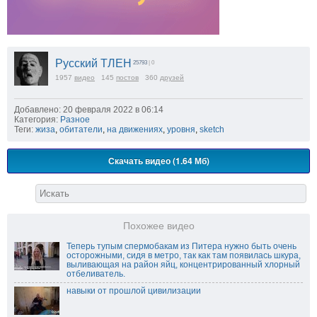
Русский ТЛЕН
25793
| 0
1957
видео
145
постов
360
друзей
Добавлено: 20 февраля 2022 в 06:14
Категория:
Разное
Теги:
жиза
,
обитатели
,
на движениях
,
уровня
,
sketch
Скачать видео (1.64 Мб)
Похожее видео
Теперь тупым спермобакам из Питера нужно быть очень
осторожными, сидя в метро, так как там появилась шкура,
выливающая на район яйц, концентрированный хлорный
отбеливатель.
навыки от прошлой цивилизации