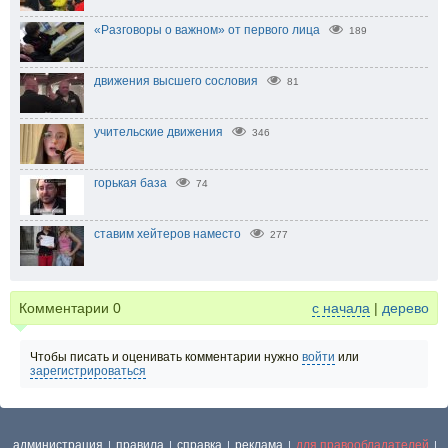
«Разговоры о важном» от первого лица
189
движения высшего сословия
81
учительские движения
346
горькая база
74
ставим хейтеров наместо
277
Комментарии
0
с начала
|
дерево
Чтобы писать и оценивать комментарии нужно
войти
или
зарегистрироваться
администрация
правила
справка
реклама
для правообладателей
|
|
|
|
|