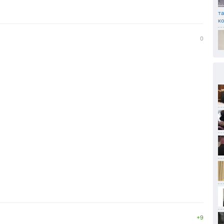
та
к
0
+9