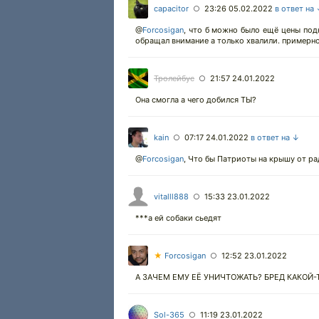
capacitor
23:26 05.02.2022
в ответ на
○
@
Forcosigan
,
что б можно было ещё цены подн
обращал внимание а только хвалили. примерно
Тролейбус
21:57 24.01.2022
○
Она смогла а чего добился ТЫ?
kain
07:17 24.01.2022
в ответ на ↓
○
@
Forcosigan
,
Что бы Патриоты на крышу от ра
vitalll888
15:33 23.01.2022
○
***а ей собаки сьедят
★
Forcosigan
12:52 23.01.2022
○
А ЗАЧЕМ ЕМУ ЕЁ УНИЧТОЖАТЬ? БРЕД КАКОЙ-Т
Sol-365
11:19 23.01.2022
○