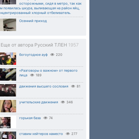
осторожными, сидя в метро, так как
м появилась шкура, выливающая на район яйц,
онцентрированный хлорный отбеливатель.
Осенний приход
Еще от автора Русский ТЛЕН
1957
богоугодное ауф
220
«Разговоры о важном» от первого
лица
189
движения высшего сословия
81
учительские движения
346
горькая база
74
ставим хейтеров наместо
277