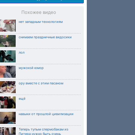
Похожее видео
нет западным технологиям
снимаем праздничные видосики
лол
мужской юмор
ору вместе с этим пасаном
ещё
навыки от прошлой цивилизации
Теперь тупым спермобакам из
Питера нужно быть очень