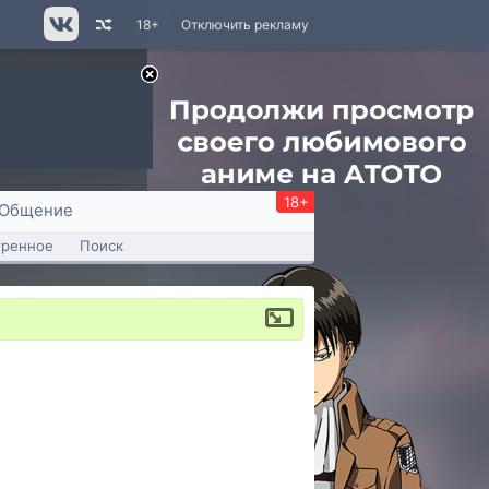
18+
Отключить рекламу
18+
Общение
тренное
Поиск