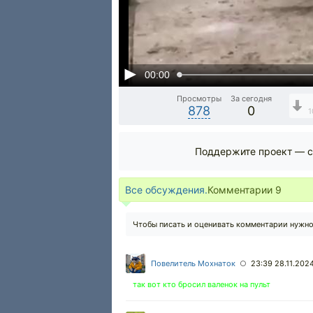
00:00
Просмотры
За сегодня
878
0
1
Поддержите проект — с
Все обсуждения.
Комментарии
9
Чтобы писать и оценивать комментарии нужн
Повелитель Мохнаток
23:39 28.11.202
○
так вот кто бросил валенок на пульт