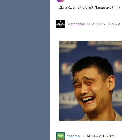
Да и Х.. с ней с этой Пиндосией! :)))
Mamontov
21:51 22.01.2022
○
feedme
14:34 22.01.2022
○