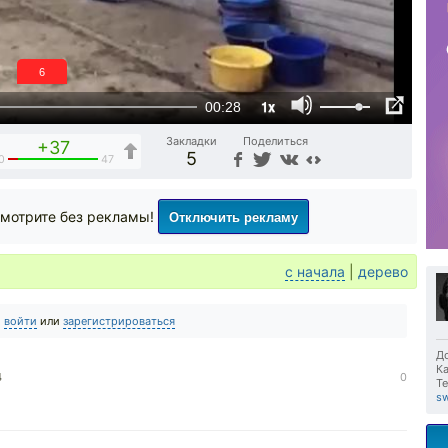
5
1x
00:28
Закладки
Поделиться
+37
5
0
47
Отключить рекламу
мотрите без рекламы!
с начала
|
дерево
о
войти
или
зарегистрироваться
До
Ка
4
0
Те
s