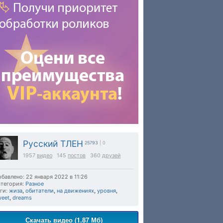
Русский ТЛЕН
25793
| 0
1957
видео
145
постов
360
друзей
бавлено: 22 января 2022 в 11:26
тегория:
Разное
ги:
жиза
,
обитатели
,
на движениях
,
уровня
,
weet
,
dreams
Скачать видео (1.87 Мб)