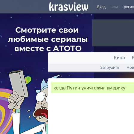
Вход
или
реги
Кино
Загрузить
Нов
когда Путин уничтожил америку