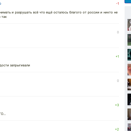
 ↓
-1
имать и разрушать всё что ещё осталось благого от россии и никто не
 так
0
+1
дости запрыгивали
0
+3
О...
+2