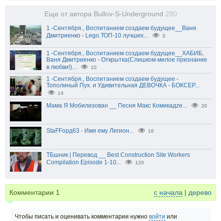
Еще от автора Bullov-S-Underground
280
1 -Сентября., Воспитанием создаем будущее__Ваня
Дмитриенко - Lego.ТОП-10 лучших...
3
1 -Сентября., Воспитанием создаем будущее__ХАБИБ,
Ваня Дмитриенко - Открытка(Слишком милое признание
в любви!)...
10
1 -Сентября., Воспитанием создаем будущее -
Тополиный Пух. и Удивительная ДЕВОЧКА - БОКСЕР...
14
Мама Я Мобилизован __ Песня Макс Комикадzе...
20
StaFFорд63 - Имя ему Легион...
16
ТБшник | Перевод __ Best Construction Site Workers
Compilation Episode 1-10...
120
Комментарии
1
с начала
|
дерево
Чтобы писать и оценивать комментарии нужно
войти
или