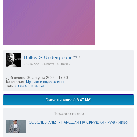
Bullov-S-Underground
754
| 0
280
видео
74
поста
0
друзей
Добавлено: 30 августа 2024 в 17:30
Категория:
Музыка и видеоклипы
Теги:
СОБОЛЕВ ИЛЬЯ
Скачать видео (18.47 Мб)
Похожее видео
СОБОЛЕВ ИЛЬЯ - ПАРОДИЯ НА СКРУДЖИ - Рука - Яицо