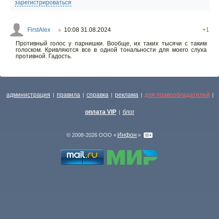
зарегистрироваться
FirstAlex
10:08 31.08.2024
+1
○
Противный голос у парнишки. Вообще, их таких тысячи с таким
голоском. Кривляются все в одной тональности для моего слуха
противной. Гадость.
администрация
правила
справка
реклама
для правообладателей
|
|
|
|
|
оплата VIP
блог
|
Инфон
© 2008-2026 ООО «
»