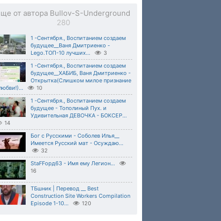
ще от автора Bullov-S-Underground
280
1 -Сентября., Воспитанием создаем
будущее__Ваня Дмитриенко -
Lego.ТОП-10 лучших...
3
1 -Сентября., Воспитанием создаем
будущее__ХАБИБ, Ваня Дмитриенко -
Открытка(Слишком милое признание
любви!)...
10
1 -Сентября., Воспитанием создаем
будущее - Тополиный Пух. и
Удивительная ДЕВОЧКА - БОКСЕР...
14
Бог с Русскими - Соболев Илья__
Имеется Русский мат - Осуждаю...
32
StaFFорд63 - Имя ему Легион...
16
ТБшник | Перевод __ Best
Construction Site Workers Compilation
Episode 1-10...
120