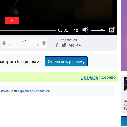
6
1x
02:31
Поделиться
−1
1
0
Отключить рекламу
мотрите без рекламы!
с начала
|
дерево
о
войти
или
зарегистрироваться
До
Ка
Те