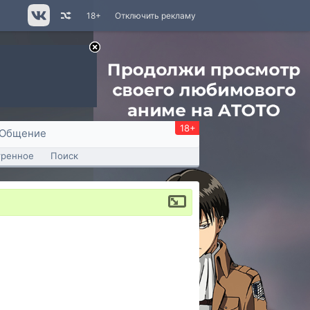
18+
Отключить рекламу
18+
Общение
тренное
Поиск