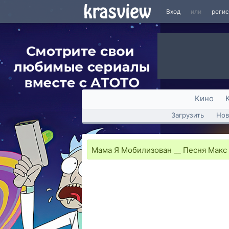
Вход
или
реги
Кино
Загрузить
Нов
Мама Я Мобилизован __ Песня Макс 