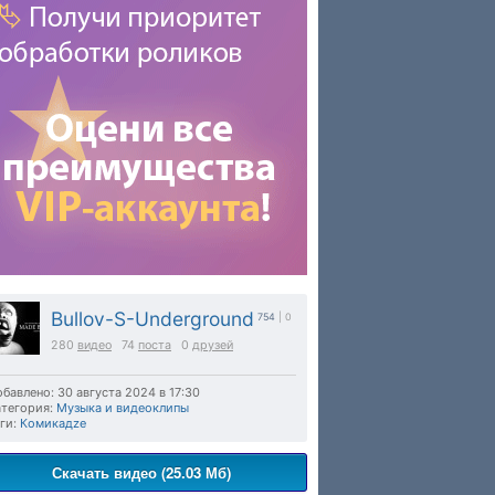
Bullov-S-Underground
754
| 0
280
видео
74
поста
0
друзей
бавлено: 30 августа 2024 в 17:30
тегория:
Музыка и видеоклипы
ги:
Комикадzе
Скачать видео (25.03 Мб)