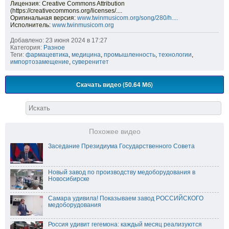
Лицензия: Creative Commons Attribution
(https://creativecommons.org/licenses/....
Оригинальная версия:
www.twinmusicom.org/song/280/h....
Исполнитель:
www.twinmusicom.org
Добавлено: 23 июня 2024 в 17:27
Категория:
Разное
Теги:
фармацевтика
,
медицина
,
промышленность
,
технологии
,
импортозамещение
,
суверенитет
Скачать видео (50.64 Мб)
Похожее видео
Заседание Президиума Государственного Совета
Новый завод по производству медоборудования в
Новосибирске
Самара удивила! Показываем завод РОССИЙСКОГО
медоборудования
Россия удивит гегемона: каждый месяц реализуются