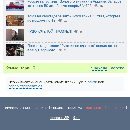
Россия запустила «Золотого титана» в Арктике. Запасов
хватит на 50 лет, Время-вперёд! №718
37
Когда на самом деле закончится война? Ответ, который
не покажут по ТВ
13
ЧУДО! СЛЕПОЙ ПРОЗРЕЛ!
8
Презентация книги "Русские не сдаются" пошла не по
плану Старикова
2
Комментарии
0
с начала
|
дерево
Чтобы писать и оценивать комментарии нужно
войти
или
зарегистрироваться
администрация
правила
справка
реклама
для правообладателей
|
|
|
|
|
оплата VIP
блог
|