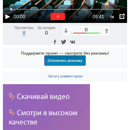
1x
00:00
09:41
6
Просмотры
За сегодня
0
8
0
0
0
Поддержите проект — смотрите без рекламы!
Отключить рекламу
Читать комментарии