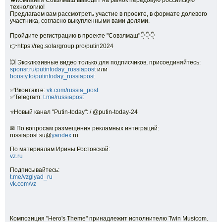
🔥Компания Совэлмаш выводит на рынок передовую российскую
технологию!
Предлагаем вам рассмотреть участие в проекте, в формате долевого
участника, согласно выкупленными вами долями.
Пройдите регистрацию в проекте "Совэлмаш"👇👇👇
👉https://reg.solargroup.pro/putin2024
💥 Эксклюзивные видео только для подписчиков, присоединяйтесь:
sponsr.ru/putintoday_russiapost
или
boosty.to/putintoday_russiapost
✅Вконтакте:
vk.com/russia_post
✅Telegram:
t.me/russiapost
⭐Новый канал "Putin-today": / @putin-today-24
✉ По вопросам размещения рекламных интеграций:
russiapost.su@
yandex
.ru
По материалам Ирины Ростовской:
vz.ru
Подписывайтесь:
t.me/vzglyad_ru
vk.com/vz
Композиция "Hero's Theme" принадлежит исполнителю Twin Musicom.