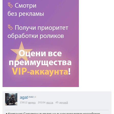
agat
25482
| 0
15612
видео
20104
поста
45
друзей