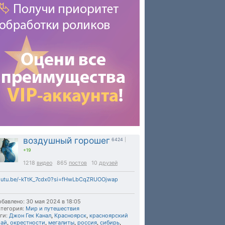
воздушный горошег
6424
|
+19
1218
видео
865
постов
10
друзей
outu.be/-kTtK_7cdx0?si=fHwLbCqZRUOOjwap
бавлено: 30 мая 2024 в 18:05
тегория:
Мир и путешествия
ги:
Джон Гек Канал
,
Красноярск
,
красноярский
рай
,
окрестности
,
мегалиты
,
россия
,
сибирь
,