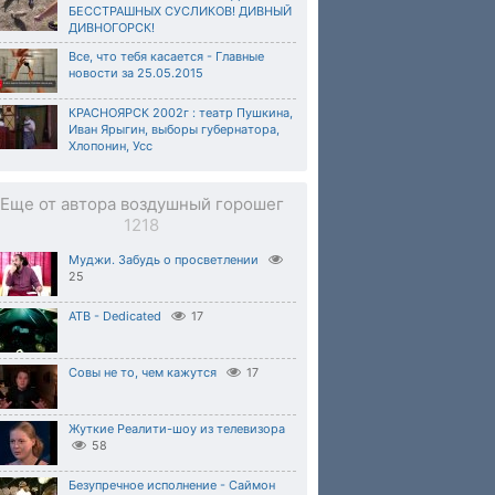
БЕССТРАШНЫХ СУСЛИКОВ! ДИВНЫЙ
ДИВНОГОРСК!
Все, что тебя касается - Главные
новости за 25.05.2015
КРАСНОЯРСК 2002г : театр Пушкина,
Иван Ярыгин, выборы губернатора,
Хлопонин, Усс
Еще от автора воздушный горошег
1218
Муджи. Забудь о просветлении
25
ATB - Dedicated
17
Совы не то, чем кажутся
17
Жуткие Реалити-шоу из телевизора
58
Безупречное исполнение - Саймон