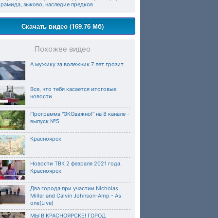
ирамида
,
зыково
,
наследие предков
Скачать видео (169.76 Мб)
Похожее видео
А мужику за волежник 7 лет грозит
Все, что тебя касается итоговые
новости
Программа "ЭКОважно!" на 8 канале -
выпуск №5
Красноярск
Новости ТВК 2 февраля 2021 года.
Красноярск
Два города при участии Nicholas
Miller and Calvin Johnson-Amp - As
one(Live)
МЫ В КРАСНОЯРСКЕ! ГОРОД