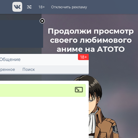
18+
Отключить рекламу
18+
Общение
тренное
Поиск