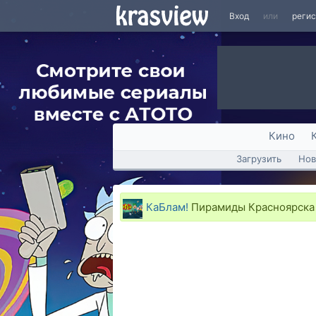
Вход
или
реги
Кино
Загрузить
Нов
КаБлам!
Пирамиды Красноярска