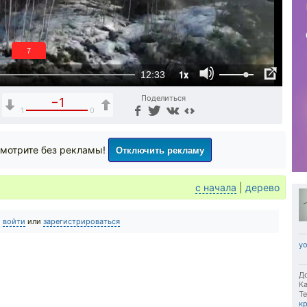
6
1x
12:33
Поделиться
−1
1
0
Отключить рекламу
мотрите без рекламы!
с начала
|
дерево
о
войти
или
зарегистрироваться
y
До
Ка
Те
к