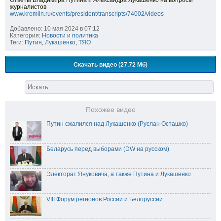
Ответы Владимира Путина и Александра Лукашенко на вопросы
журналистов
www.kremlin.ru/events/president/transcripts/74002/videos
Добавлено: 10 мая 2024 в 07:12
Категория:
Новости и политика
Теги:
Путин
,
Лукашенко
,
ТЯО
Скачать видео (27.72 Мб)
Похожее видео
Путин сжалился над Лукашенко (Руслан Осташко)
Беларусь перед выборами (DW на русском)
Электорат Януковича, а также Путина и Лукашенко
VIII Форум регионов России и Белоруссии