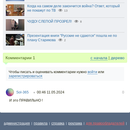
Когда на самом деле закончится война? Ответ, который
не покажут по ТВ
13
ЧУДО! СЛЕПОЙ ПРОЗРЕЛ!
8
Презентация книги "Русские не сдаются" пошла не по
плану Старикова
2
Комментарии
1
с начала
|
дерево
Чтобы писать и оценивать комментарии нужно
войти
или
зарегистрироваться
Sol-365
00:46 11.05.2024
0
○
И это ПРАВИЛЬНО !
администрация
правила
справка
реклама
для правообладателей
|
|
|
|
|