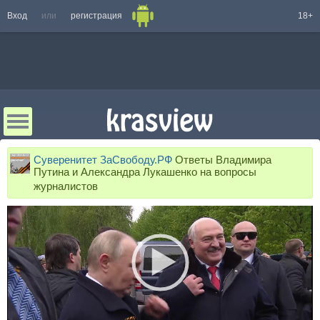
Вход
или
регистрация
18+
Суверенитет ЗаСвободу.РФ
Ответы Владимира
Путина и Александра Лукашенко на вопросы
журналистов