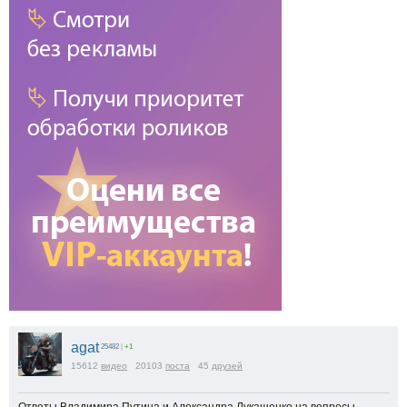
agat
25482
|
+1
15612
видео
20103
поста
45
друзей