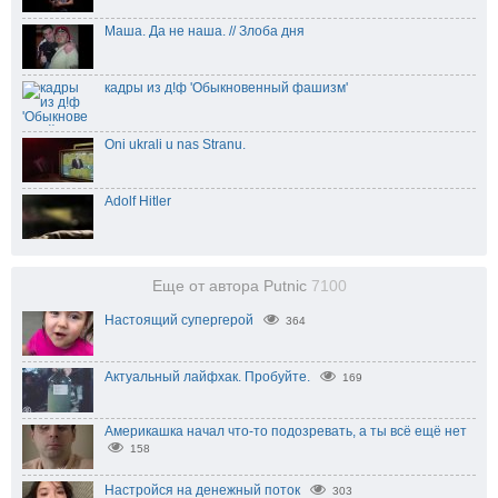
Маша. Да не наша. // Злоба дня
кадры из д!ф 'Обыкновенный фашизм'
Oni ukrali u nas Stranu.
Adolf Hitler
Еще от автора Putnic
7100
Настоящий супергерой
364
Актуальный лайфхак. Пробуйте.
169
Америкашка начал что-то подозревать, а ты всё ещё нет
158
Настройся на денежный поток
303