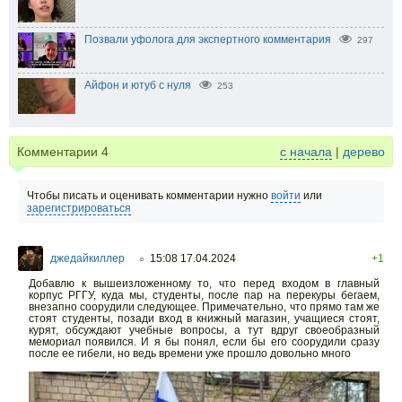
Позвали уфолога для экспертного комментария
297
Айфон и ютуб с нуля
253
Комментарии
4
с начала
|
дерево
Чтобы писать и оценивать комментарии нужно
войти
или
зарегистрироваться
джедайкиллер
15:08 17.04.2024
+1
○
Добавлю к вышеизложенному то, что перед входом в главный
корпус РГГУ, куда мы, студенты, после пар на перекуры бегаем,
внезапно соорудили следующее. Примечательно, что прямо там же
стоят студенты, позади вход в книжный магазин, учащиеся стоят,
курят, обсуждают учебные вопросы, а тут вдруг своеобразный
мемориал появился. И я бы понял, если бы его соорудили сразу
после ее гибели, но ведь времени уже прошло довольно много