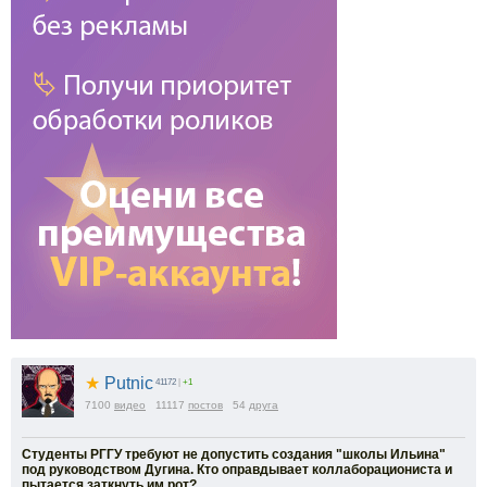
★
Putnic
41172
|
+1
7100
видео
11117
постов
54
друга
Студенты РГГУ требуют не допустить создания "школы Ильина"
под руководством Дугина. Кто оправдывает коллаборациониста и
пытается заткнуть им рот?