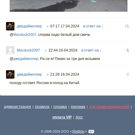
джедайкиллер
07:17 17.04.2024
в ответ на ↓
+1
○
@
Macduck2007
,
сперва надо белый дом сжечь
Macduck2007
22:44 16.04.2024
в ответ на ↓
-1
○
@
джедайкиллер
,
Ра-се-я! Пекин за три дня возьмем
джедайкиллер
21:28 16.04.2024
0
○
походу готовят Россию в поход на Китай.
администрация
правила
справка
реклама
для правообладателей
|
|
|
|
|
оплата VIP
блог
|
Инфон
© 2008-2026 ООО «
»