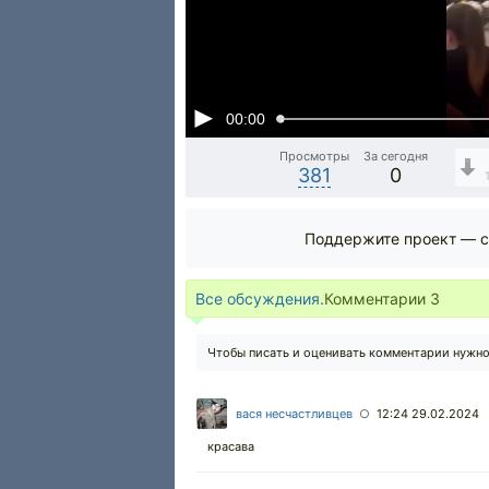
00:00
Просмотры
За сегодня
381
0
Поддержите проект — с
Все обсуждения.
Комментарии
3
Чтобы писать и оценивать комментарии нужн
вася несчастливцев
12:24 29.02.2024
○
красава