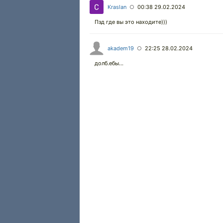
Kraslan
00:38 29.02.2024
○
Пзд где вы это находите)))
akadem19
22:25 28.02.2024
○
долб.ебы...