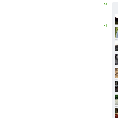
+2
+4