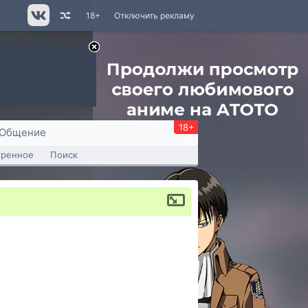
18+
Отключить рекламу
18+
Общение
тренное
Поиск