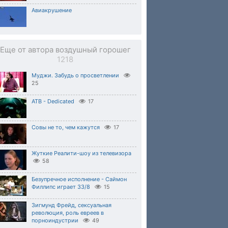
Авиакрушение
Еще от автора воздушный горошег
1218
Муджи. Забудь о просветлении
25
ATB - Dedicated
17
Совы не то, чем кажутся
17
Жуткие Реалити-шоу из телевизора
58
Безупречное исполнение - Саймон
Филлипс играет 33/8
15
Зигмунд Фрейд, сексуальная
революция, роль евреев в
порноиндустрии
49