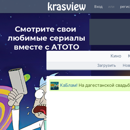
Вход
или
реги
Кино
Загрузить
Нов
КаБлам!
На дагестанской свадь