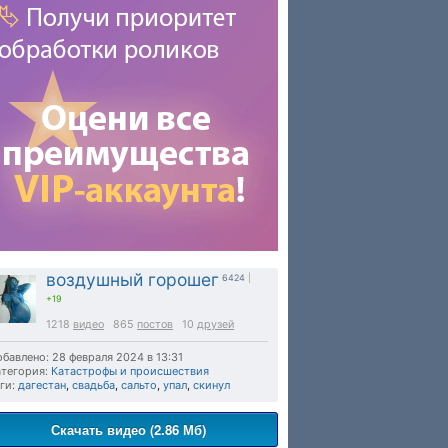
воздушный горошег
6424
|
+19
1218
видео
865
постов
10
друзей
бавлено: 28 февраля 2024 в 13:31
тегория:
Катастрофы и происшествия
ги:
дагестан
,
свадьба
,
сальто
,
упал
,
скинул
Скачать видео (2.86 Мб)