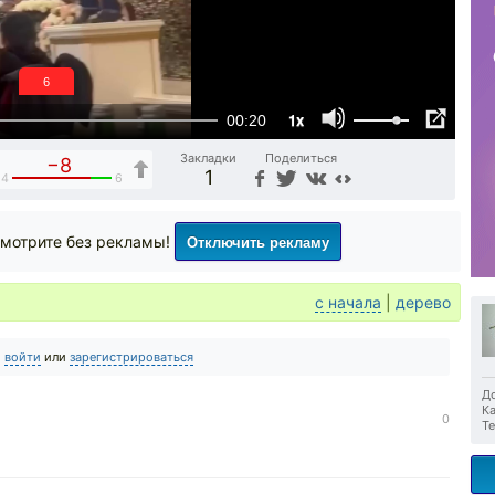
6
1x
00:20
Закладки
Поделиться
−8
1
14
6
Отключить рекламу
мотрите без рекламы!
с начала
|
дерево
о
войти
или
зарегистрироваться
До
Ка
0
Те