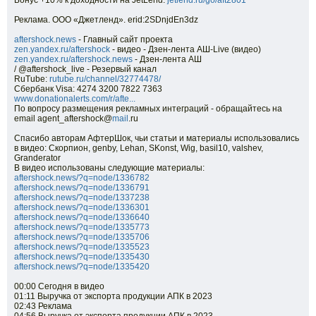
Бонус +10% к доходности на JetLend:
jetlend.ru/go/aft2801
Реклама. ООО «Джетленд». erid:2SDnjdEn3dz
aftershock.news
- Главный сайт проекта
zen.yandex.ru/aftershock
- видео - Дзен-лента АШ-Live (видео)
zen.yandex.ru/aftershock.news
- Дзен-лента АШ
/ @aftershock_live - Резервый канал
RuTube:
rutube.ru/channel/32774478/
Сбербанк Visa: 4274 3200 7822 7363
www.donationalerts.com/r/afte...
По вопросу размещения рекламных интеграций - обращайтесь на
email agent_aftershock@
mail
.ru
Спасибо авторам АфтерШок, чьи статьи и материалы использовались
в видео: Скорпион, genby, Lehan, SKonst, Wig, basil10, valshev,
Granderator
В видео использованы следующие материалы:
aftershock.news/?q=node/1336782
aftershock.news/?q=node/1336791
aftershock.news/?q=node/1337238
aftershock.news/?q=node/1336301
aftershock.news/?q=node/1336640
aftershock.news/?q=node/1335773
aftershock.news/?q=node/1335706
aftershock.news/?q=node/1335523
aftershock.news/?q=node/1335430
aftershock.news/?q=node/1335420
00:00 Сегодня в видео
01:11 Выручка от экспорта продукции АПК в 2023
02:43 Реклама