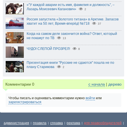
«"У каждой аварии есть имя, фамилия и должность", –
Лазарь Моисеевич Каганович»
2
Россия запустила «Золотого титана» в Арктике. Запасов
хватит на 50 лет, Время-вперёд! №718
37
Когда на самом деле закончится война? Ответ, который
не покажут по ТВ
13
ЧУДО! СЛЕПОЙ ПРОЗРЕЛ!
8
Презентация книги "Русские не сдаются" пошла не по
плану Старикова
2
Комментарии
0
с начала
|
дерево
Чтобы писать и оценивать комментарии нужно
войти
или
зарегистрироваться
администрация
правила
справка
реклама
для правообладателей
|
|
|
|
|