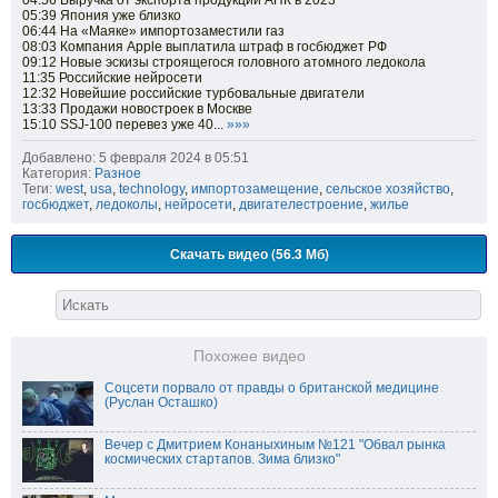
04:56 Выручка от экспорта продукции АПК в 2023
05:39 Япония уже близко
06:44 На «Маяке» импортозаместили газ
08:03 Компания Apple выплатила штраф в госбюджет РФ
09:12 Новые эскизы строящегося головного атомного ледокола
11:35 Российские нейросети
12:32 Новейшие российские турбовальные двигатели
13:33 Продажи новостроек в Москве
15:10 SSJ-100 перевез уже 40...
»»»
Добавлено: 5 февраля 2024 в 05:51
Категория:
Разное
Теги:
west
,
usa
,
technology
,
импортозамещение
,
сельское хозяйство
,
госбюджет
,
ледоколы
,
нейросети
,
двигателестроение
,
жилье
Скачать видео (56.3 Мб)
Похожее видео
Соцсети порвало от правды о британской медицине
(Руслан Осташко)
Вечер с Дмитрием Конаныхиным №121 "Обвал рынка
космических стартапов. Зима близко"