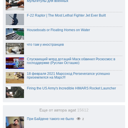
Мультитулы для военных
F-22 Raptor | The Most Lethal Fighter Jet Ever Built
Houseboats or Floating Homes on Water
что там у иностранцев
Спускающий млрд дотаций Маск обвинил Роскосмос в
господдержке (Руслан Осташко)
18 февраля 2021 Марсоход Perseverance успешно
приземлился на Марс!!!
Firing the US Army's Incredible HIMARS Rocket Launcher
Еще от автора agat
15612
При Байдене такого не было
2