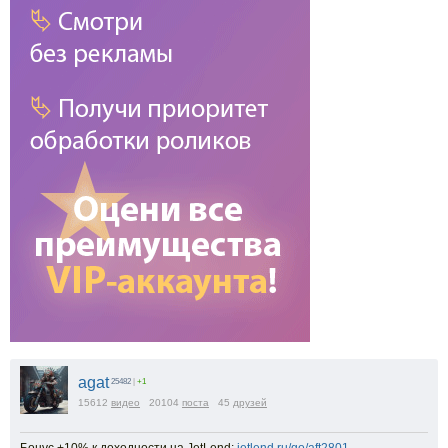
agat
25482
|
+1
15612
видео
20104
поста
45
друзей