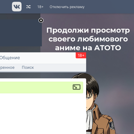
18+
Отключить рекламу
18+
Общение
тренное
Поиск