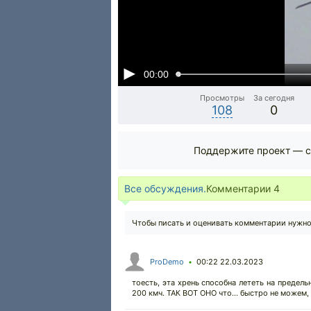
00:00
Просмотры
За сегодня
108
0
Поддержите проект — с
Все обсуждения.
Комментарии
4
Чтобы писать и оценивать комментарии нужн
ProDemo
00:22 22.03.2023
•
тоесть, эта хрень способна лететь на предел
200 кмч. ТАК ВОТ ОНО что... быстро не можем,