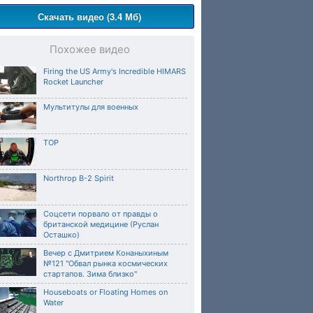
Скачать видео (3.4 Мб)
Похожее видео
Firing the US Army's Incredible HIMARS
Rocket Launcher
Мультитулы для военных
TOP
Northrop B-2 Spirit
Соцсети порвало от правды о
британской медицине (Руслан
Осташко)
Вечер с Дмитрием Конаныхиным
№121 "Обвал рынка космических
стартапов. Зима близко"
Houseboats or Floating Homes on
Water