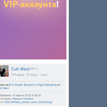
Cult West
852
| 0
248
видео
82
поста
1
друг
твет на
B-2 Stealth Bomber In-flight Refueling
от
lt West
бавлено: 13 марта 2023 в 06:31
тегория:
Наука и техника
ги:
USA
,
Military
,
power
,
west
,
technology