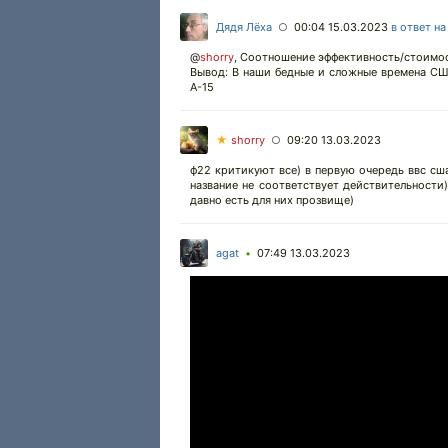
Дядя Лёха
00:04 15.03.2023
в ответ н
○
@
shorry
,
Соотношение эффективность/стоимост
Вывод: В наши бедные и сложные времена СШ
А-15
★
shorry
09:20 13.03.2023
○
ф22 критикуют все) в первую очередь ввс сша
название не соответствует действительности
давно есть для них прозвище)
agat
07:49 13.03.2023
•