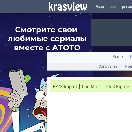
Вход
или
реги
Кино
Загрузить
Нов
F-22 Raptor | The Most Lethal Fighter 