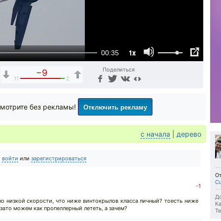
1x
00:35
Поделиться
−9
11
2
Отключить рекламу
мотрите без рекламы!
с начала
|
дерево
о
войти
или
зарегистрироваться
О
Cu
-1
До
ьно низкой скорости, что ниже винтокрылов класса личный? тоесть ниже
Ка
 зато можем как пропеллерный лететь, а зачем?
Те