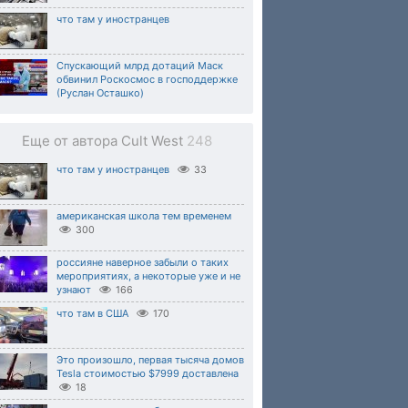
что там у иностранцев
Спускающий млрд дотаций Маск
обвинил Роскосмос в господдержке
(Руслан Осташко)
Еще от автора Cult West
248
что там у иностранцев
33
американская школа тем временем
300
россияне наверное забыли о таких
мероприятиях, а некоторые уже и не
узнают
166
что там в США
170
Это произошло, первая тысяча домов
Tesla стоимостью $7999 доставлена
18