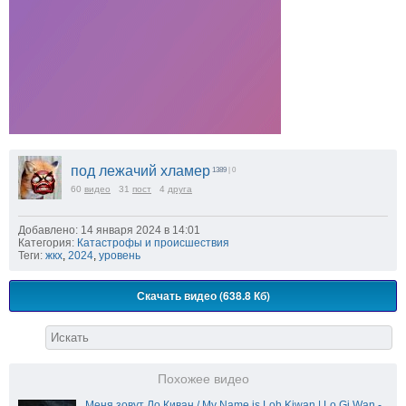
под лежачий хламер
1389
| 0
60
видео
31
пост
4
друга
Добавлено: 14 января 2024 в 14:01
Категория:
Катастрофы и происшествия
Теги:
жкх
,
2024
,
уровень
Скачать видео (638.8 Кб)
Похожее видео
Меня зовут Ло Киван / My Name is Loh Kiwan | Lo Gi Wan -