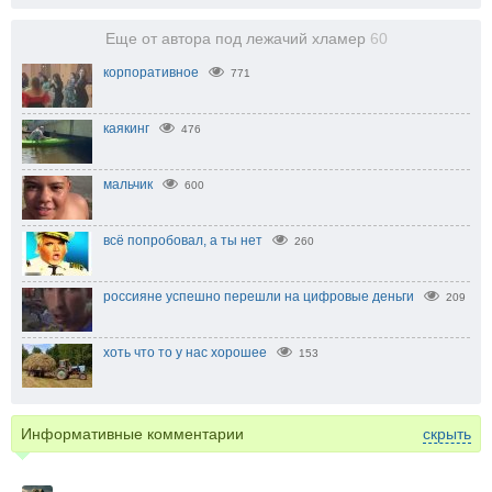
Еще от автора под лежачий хламер
60
корпоративное
771
каякинг
476
мальчик
600
всё попробовал, а ты нет
260
россияне успешно перешли на цифровые деньги
209
хоть что то у нас хорошее
153
Информативные комментарии
скрыть