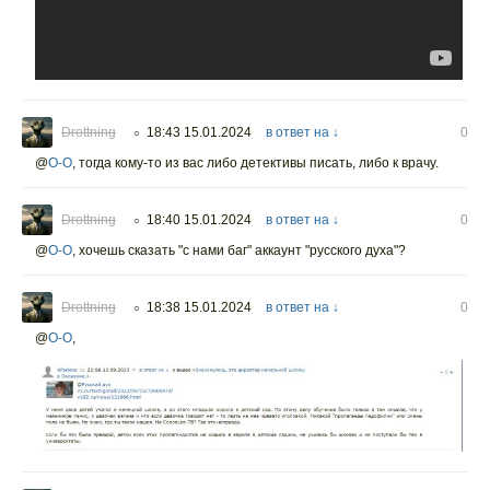
Drottning
18:43 15.01.2024
в ответ на ↓
0
○
@
O-O
,
тогда кому-то из вас либо детективы писать, либо к врачу.
Drottning
18:40 15.01.2024
в ответ на ↓
0
○
@
O-O
,
хочешь сказать "с нами баг" аккаунт "русского духа"?
Drottning
18:38 15.01.2024
в ответ на ↓
0
○
@
O-O
,