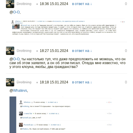
Drottning
18:36 15.01.2024
в ответ на ↓
0
○
@
O-O
,
Drottning
18:27 15.01.2024
в ответ на ↓
0
○
@
O-O
,
ты настолько туп, что даже предположить не можешь, что он
сам об этом заявлял, а он об этом писал. Откуда мне известно, что
у этого клоуна, якобы, два гражданства?
Drottning
18:18 15.01.2024
в ответ на ↓
0
○
@
Whatevs
,