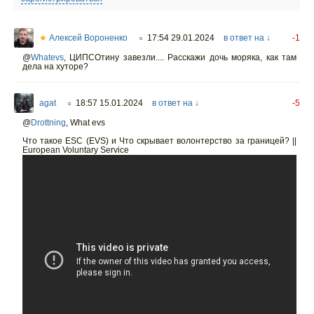
★
Алексей Вороненко
17:54 29.01.2024
в ответ на ↓
-1
○
@
Whatevs
,
ЦИПСОтину завезли.... Расскажи дочь моряка, как там
дела на хуторе?
agat
18:57 15.01.2024
в ответ на ↓
-5
○
@
Drottning
,
What evs
Что такое ESC (EVS) и Что скрывает волонтерство за границей? ||
European Voluntary Service