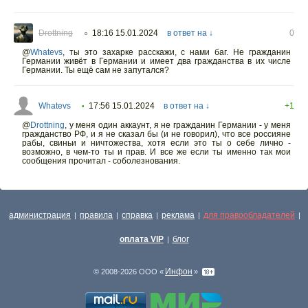
Drottning
18:16 15.01.2024
в ответ на ↓
0
○
@
Whatevs
,
ты это захарке расскажи, с нами баг. Не гражданин
Германии живёт в Германии и имеет два гражданства в их числе
Германии. Ты ещё сам не запутался?
Whatevs
17:56 15.01.2024
в ответ на ↓
+1
•
@
Drottning
,
у меня один аккаунт, я не гражданин Германии - у меня
гражданство РФ, и я не сказал бы (и не говорил), что все россияне
рабы, свиньи и ничтожества, хотя если это ты о себе лично -
возможно, в чем-то ты и прав. И все же если ты именно так мои
сообщения прочитал - соболезнования.
администрация
правила
справка
реклама
для правообладателей
|
|
|
|
|
оплата VIP
блог
|
Инфон
© 2008-2026 ООО «
»