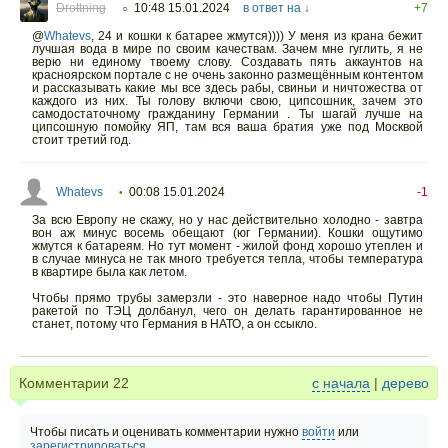
Drottning
10:48 15.01.2024
в ответ на ↓
+7
○
@
Whatevs
,
24 и кошки к батарее жмутся)))) У меня из крана бежит
лучшая вода в мире по своим качествам. Зачем мне гуглить, я не
верю ни единому твоему слову. Создавать пять аккаунтов на
красноярском портале с не очень законно размещённым контентом
и рассказывать какие мы все здесь рабы, свиньи и ничтожества от
каждого из них. Ты голову включи свою, ципсошник, зачем это
самодостаточному гражданину Германии . Ты шагай лучше на
ципсошную помойку ЯП, там вся ваша братия уже под Москвой
стоит третий год.
Whatevs
00:08 15.01.2024
-1
•
За всю Европу не скажу, но у нас действительно холодно - завтра
вон аж минус восемь обещают (юг Германии). Кошки ощутимо
жмутся к батареям. Но тут момент - жилой фонд хорошо утеплен и
в случае минуса не так много требуется тепла, чтобы температура
в квартире была как летом.
Чтобы прямо трубы замерзли - это наверное надо чтобы Путин
ракетой по ТЭЦ долбанул, чего он делать гарантированное не
станет, потому что Германия в НАТО, а он ссыкло.
Комментарии
22
с начала
|
дерево
Чтобы писать и оценивать комментарии нужно
войти
или
зарегистрироваться