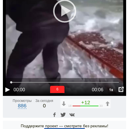
1x
00:00
00:06
6
Просмотры
За сегодня
+12
886
0
18
30
Поддержите проект — смотрите без рекламы!