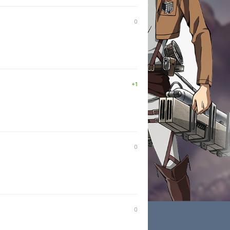
0
+1
0
0