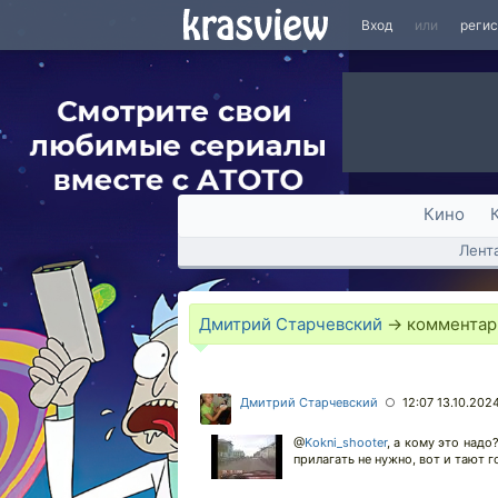
Вход
или
реги
Кино
Лент
Дмитрий Старчевский
→ коммента
Дмитрий Старчевский
12:07 13.10.202
○
@
Kokni_shooter
,
а кому это надо?
прилагать не нужно, вот и тают г