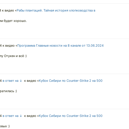
4
к видео «
Рабы плантаций. Тайная история хлопководства в
сем будет хорошо.
24
к видео «
Программа Главные новости на 8 канале от 13.06.2024
у Отукен и всё :)
24
в ответ на ↓
к видео «
Кубок Сибири по Counter-Strike 2 на 500
ратилась :)
24
в ответ на ↓
к видео «
Кубок Сибири по Counter-Strike 2 на 500
вых :)