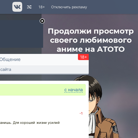
18+
Отключить рекламу
18+
Общение
сайта
с начала
-1
аманишь. Для хорошей жизни усилий