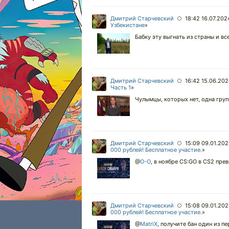
Дмитрий Старчевский
18:42 16.07.202
○
Узбекистане
»
Бабку эту выгнать из страны и в
Дмитрий Старчевский
16:42 15.06.20
○
Часть 1
»
Чулымцы, которых нет, одна групп
Дмитрий Старчевский
15:09 09.01.20
○
000 рублей! Бесплатное участие.
»
@
O-O
,
в ноябре CS:GO в CS2 прев
Дмитрий Старчевский
15:08 09.01.20
○
000 рублей! Бесплатное участие.
»
@
MatriX
,
получите бан один из пер