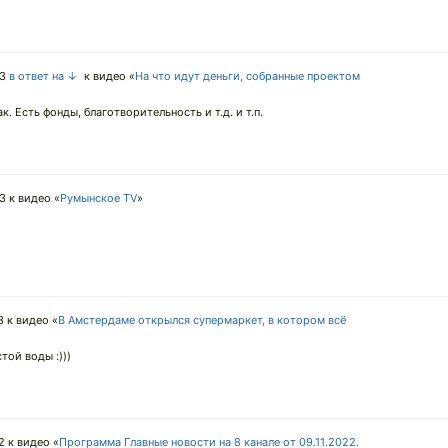
23
в ответ на ↓
к видео «
На что идут деньги, собранные проектом
к. Есть фонды, благотворительность и т.д. и т.п.
23
к видео «
Румынское TV
»
3
к видео «
В Амстердаме открылся супермаркет, в котором всё
ой воды :)))
2
к видео «
Программа Главные новости на 8 канале от 09.11.2022.