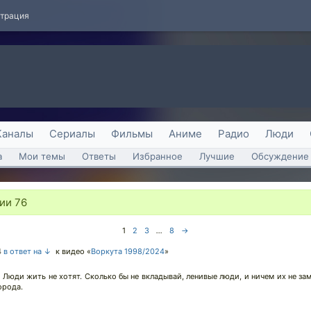
страция
Каналы
Сериалы
Фильмы
Аниме
Радио
Люди
а
Мои темы
Ответы
Избранное
Лучшие
Обсуждение 
рии
76
1
2
3
...
8
→
4
в ответ на ↓
к видео «
Воркута 1998/2024
»
 Люди жить не хотят. Сколько бы не вкладывай, ленивые люди, и ничем их не з
орода.