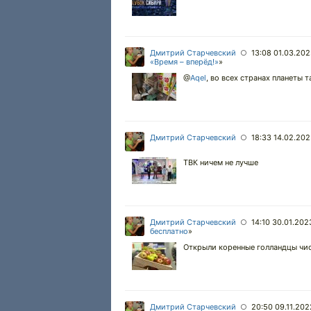
Дмитрий Старчевский
13:08 01.03.20
○
«Время – вперёд!»
»
@
Aqel
,
во всех странах планеты та
Дмитрий Старчевский
18:33 14.02.20
○
ТВК ничем не лучше
Дмитрий Старчевский
14:10 30.01.202
○
бесплатно
»
Открыли коренные голландцы чист
Дмитрий Старчевский
20:50 09.11.202
○